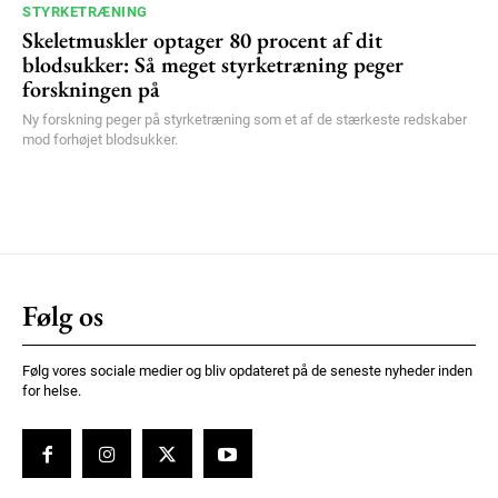
STYRKETRÆNING
Skeletmuskler optager 80 procent af dit
blodsukker: Så meget styrketræning peger
forskningen på
Ny forskning peger på styrketræning som et af de stærkeste redskaber
mod forhøjet blodsukker.
Følg os
Følg vores sociale medier og bliv opdateret på de seneste nyheder inden
for helse.