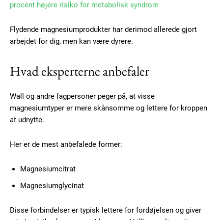
procent højere risiko for metabolisk syndrom
Flydende magnesiumprodukter har derimod allerede gjort
arbejdet for dig, men kan være dyrere.
Subscription Plans
Hvad eksperterne anbefaler
Wall og andre fagpersoner peger på, at visse
magnesiumtyper er mere skånsomme og lettere for kroppen
at udnytte.
Free limited access
Her er de mest anbefalede former:
Gratis
/ forever
Magnesiumcitrat
Magnesiumglycinat
Etiam est nibh, lobortis sit
Disse forbindelser er typisk lettere for fordøjelsen og giver
Praesent euismod ac