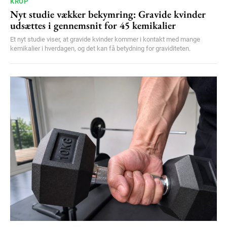
KROP
Nyt studie vækker bekymring: Gravide kvinder
udsættes i gennemsnit for 45 kemikalier
Et nyt studie viser, at gravide kvinder kommer i kontakt med mange
kemikalier i hverdagen, og det kan få betydning for graviditeten.