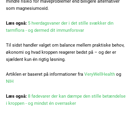
mindre risiko for maveproblemer end billigere alternativer
Ut mollis pellentesque tortor
som magnesiumoxid.
Nullam eu erat condimentum
Donec quis est ac felis
Læs også:
5 hverdagsvaner der i det stille svækker din
Orci varius natoque dolor
tarmflora - og dermed dit immunforsvar
Til sidst handler valget om balance mellem praktiske behov,
økonomi og hvad kroppen reagerer bedst på – og der er
sjældent kun én rigtig løsning.
Artiklen er baseret på informationer fra
VeryWellHealth
og
Member full access
NIH
100
DKK
Læs også:
8 fødevarer der kan dæmpe den stille betændelse
/ year
i kroppen - og mindst én overrasker
Etiam est nibh, lobortis sit
Praesent euismod ac