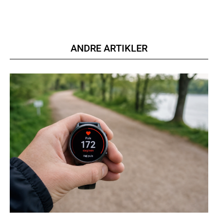
Ut mollis pellentesque tortor
Nullam eu erat condimentum
Donec quis est ac felis
Orci varius natoque dolor
ANDRE ARTIKLER
YEARLY PRICING
MONTHLY PRICING