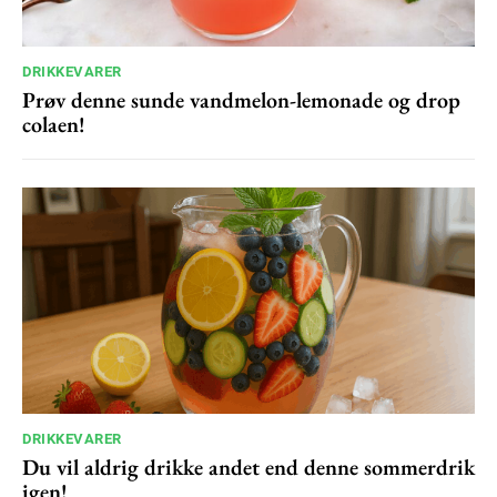
100
DKK
/ year
DRIKKEVARER
Prøv denne sunde vandmelon-lemonade og drop
colaen!
Etiam est nibh, lobortis sit
Praesent euismod ac
Ut mollis pellentesque tortor
Nullam eu erat condimentum
Donec quis est ac felis
Orci varius natoque dolor
YEARLY PRICING
MONTHLY PRICING
DRIKKEVARER
Du vil aldrig drikke andet end denne sommerdrik
igen!