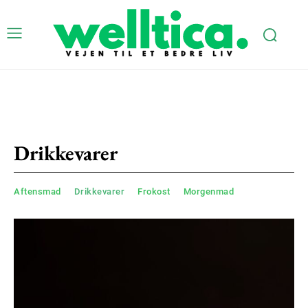
Drikkevarer
Aftensmad
Drikkevarer
Frokost
Morgenmad