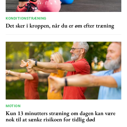
100
DKK
/ year
KONDITIONSTRÆNING
Det sker i kroppen, når du er øm efter træning
Etiam est nibh, lobortis sit
Praesent euismod ac
Ut mollis pellentesque tortor
Nullam eu erat condimentum
Donec quis est ac felis
Orci varius natoque dolor
YEARLY PRICING
MONTHLY PRICING
MOTION
Kun 13 minutters stræning om dagen kan være
nok til at sænke risikoen for tidlig død