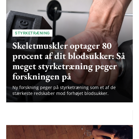
STYRKETRÆNING
Skeletmuskler optager 80
procent af dit blodsukker: Så
meget styrketræning peger
forskningen på
Ny forskning peger på styrketræning som et af de
Subscription Plans
stærkeste redskaber mod forhøjet blodsukker.
Free limited access