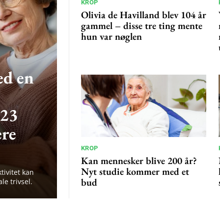
KROP
Olivia de Havilland blev 104 år
gammel – disse tre ting mente
hun var nøglen
ed en
 23
ere
KROP
Kan mennesker blive 200 år?
Nyt studie kommer med et
tivitet kan
bud
e trivsel.