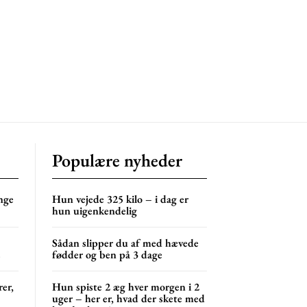
Populære nyheder
nge
Hun vejede 325 kilo – i dag er
hun uigenkendelig
Sådan slipper du af med hævede
s
fødder og ben på 3 dage
er,
Hun spiste 2 æg hver morgen i 2
uger – her er, hvad der skete med