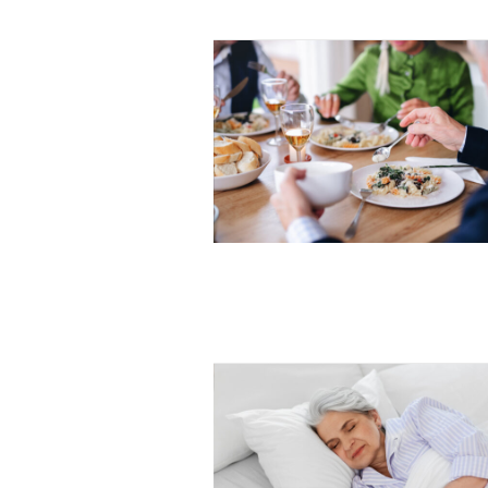
Nullam eu erat condimentum
Donec quis est ac felis
Orci varius natoque dolor