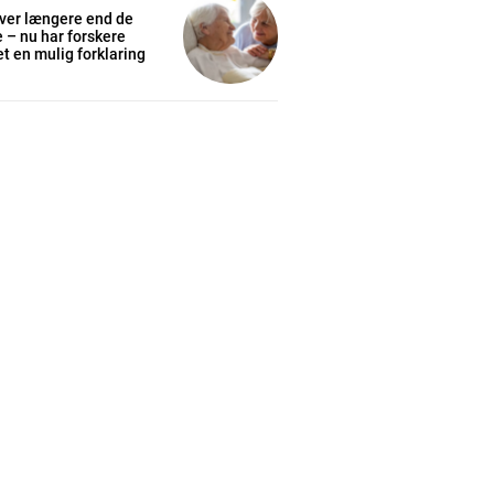
ever længere end de
e – nu har forskere
t en mulig forklaring
cess
K
/ year
s sit
 tortor