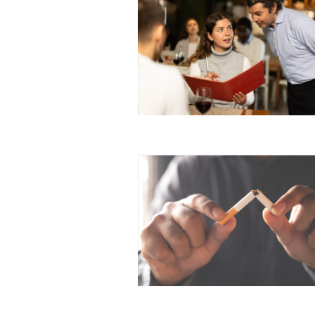
Free limited access
Gratis
/ forever
Etiam est nibh, lobortis sit
Praesent euismod ac
Ut mollis pellentesque tortor