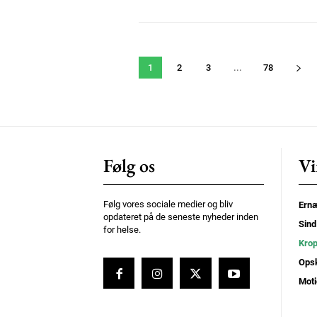
1
2
3
...
78
Følg os
Vi
Følg vores sociale medier og bliv
Ernæ
opdateret på de seneste nyheder inden
Sind
for helse.
Kro
Opsk
Moti