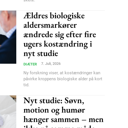
skete.
Nullam eu erat condi
Ældres biologiske
Donec quis est ac feli
Orci varius natoque do
aldersmarkører
ændrede sig efter fire
ugers kostændring i
YEARLY PRICI
nyt studie
7. Juli, 2026
DIÆTER
Ny forskning viser, at kostændringer kan
påvirke kroppens biologiske alder på kort
tid.
Nyt studie: Søvn,
motion og humør
hænger sammen – men