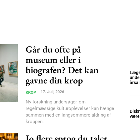
Går du ofte på
museum eller i
biografen? Det kan
Læge 
gavne din krop
under
årsa
17. Juli, 2026
KROP
Ny forskning undersøger, om
regelmæssige kulturoplevelser kan hænge
Diskr
sammen med en langsommere aldring af
være 
kroppen.
Jo flere sprog du taler,