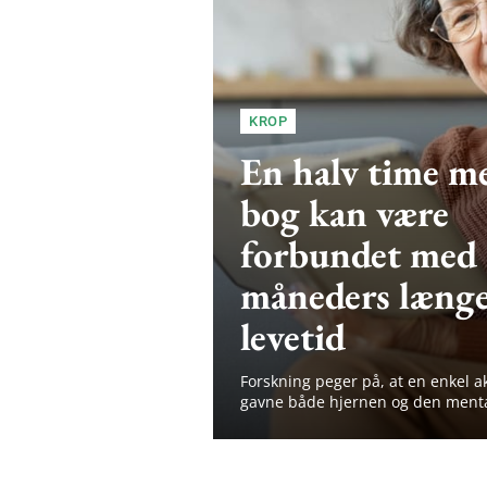
KROP
En halv time m
bog kan være
forbundet med
måneders læng
levetid
Forskning peger på, at en enkel ak
gavne både hjernen og den mental