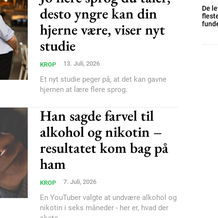
desto yngre kan din
De l
flest
Subscription Plans
funde
hjerne være, viser nyt
studie
13. Juli, 2026
KROP
Et nyt studie peger på, at det kan gavne
hjernen at lære flere sprog.
Member full ac
Han sagde farvel til
alkohol og nikotin –
100
DK
resultatet kom bag på
ham
7. Juli, 2026
KROP
Etiam est nibh, loborti
Praesent euismod ac
En YouTuber valgte at undvære alkohol og
nikotin i seks måneder - her er, hvad der
Ut mollis pellentesque