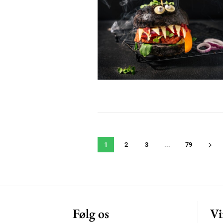
1
2
3
...
79
Følg os
Vi