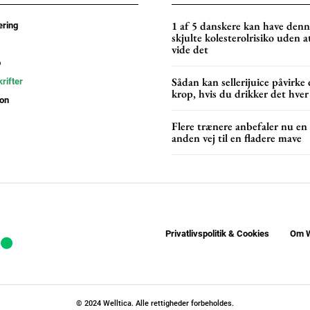
1 af 5 danskere kan have den
ring
skjulte kolesterolrisiko uden a
vide det
p
Sådan kan sellerijuice påvirke 
rifter
krop, hvis du drikker det hver
on
Flere trænere anbefaler nu en
anden vej til en fladere mave
Privatlivspolitik & Cookies
Om W
© 2024 Welltica. Alle rettigheder forbeholdes.