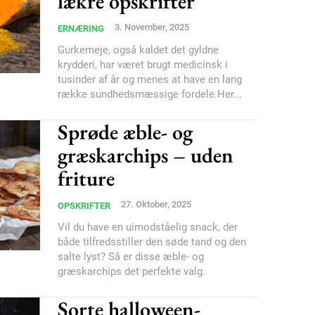
lækre opskrifter
YEARLY PRICI
3. November, 2025
ERNÆRING
Gurkemeje, også kaldet det gyldne
krydderi, har været brugt medicinsk i
tusinder af år og menes at have en lang
række sundhedsmæssige fordele.Her...
Sprøde æble- og
græskarchips – uden
friture
27. Oktober, 2025
OPSKRIFTER
Vil du have en uimodståelig snack, der
både tilfredsstiller den søde tand og den
salte lyst? Så er disse æble- og
græskarchips det perfekte valg.
Sorte halloween-