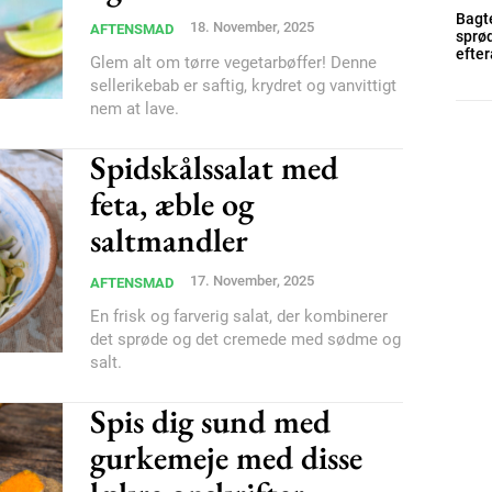
Bagt
18. November, 2025
AFTENSMAD
sprød
efte
Glem alt om tørre vegetarbøffer! Denne
sellerikebab er saftig, krydret og vanvittigt
Member full ac
nem at lave.
Spidskålssalat med
100
DK
feta, æble og
saltmandler
Etiam est nibh, loborti
17. November, 2025
AFTENSMAD
Praesent euismod ac
En frisk og farverig salat, der kombinerer
Ut mollis pellentesque
det sprøde og det cremede med sødme og
salt.
Nullam eu erat condi
Donec quis est ac feli
Spis dig sund med
Orci varius natoque do
gurkemeje med disse