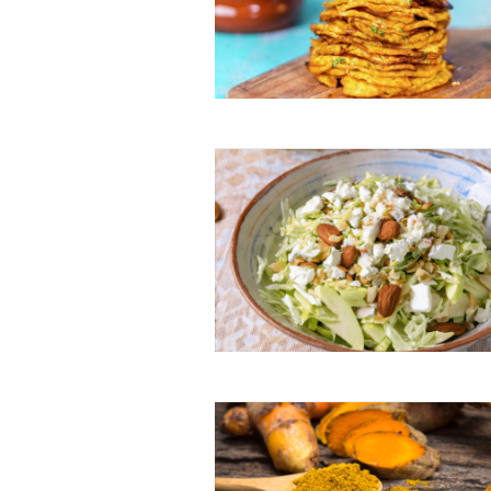
Free limited access
Gratis
/ forever
Etiam est nibh, lobortis sit
Praesent euismod ac
Ut mollis pellentesque tortor
Nullam eu erat condimentum
Donec quis est ac felis
Orci varius natoque dolor