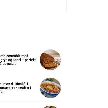
 æblecrumble med
gryn og kanel – perfekt
årsdessert
 laver du kinakål i
sauce, der smelter i
den