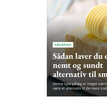
ERNÆRING
Sådan laver du 
nemt og sundt
alternativ til s
Denne type pålæg er meget nærin
være et alternativ til de mere trad