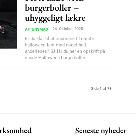
burgerboller –
uhyggeligt lækre
24. Oktober, 2025
AFTENSMAD
Er du klar til at imponere til næste
halloween-fest med noget helt
anderledes? Så får du her en opskrift på
sunde Halloween burgerboller.
Side 1 af 79
rksomhed
Seneste nyheder