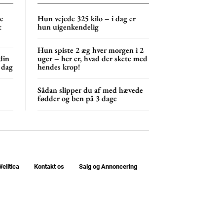
ne
Hun vejede 325 kilo – i dag er
t
hun uigenkendelig
Hun spiste 2 æg hver morgen i 2
din
uger – her er, hvad der skete med
 dag
hendes krop!
Sådan slipper du af med hævede
fødder og ben på 3 dage
elltica
Kontakt os
Salg og Annoncering