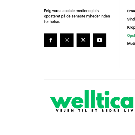
Følg vores sociale medier og bliv
Ernæ
opdateret på de seneste nyheder inden
Sind
for helse.
Kro
Opsk
Moti