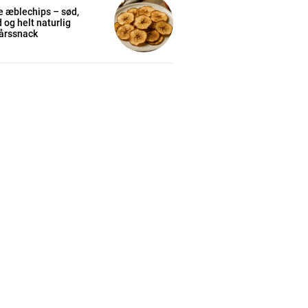
e æblechips – sød,
 og helt naturlig
rårssnack
cess
K
/ year
s sit
 tortor
mentum
s
lor