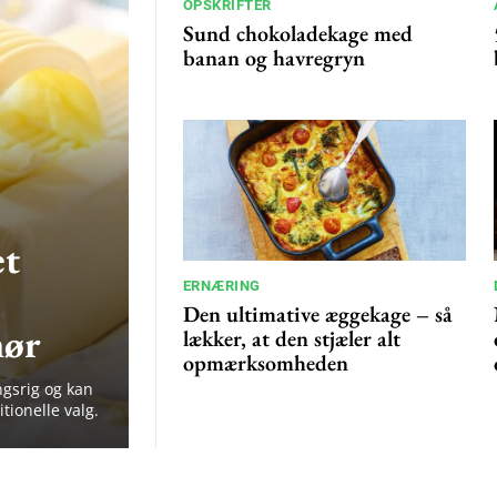
OPSKRIFTER
Sund chokoladekage med
banan og havregryn
et
ERNÆRING
Den ultimative æggekage – så
mør
lækker, at den stjæler alt
opmærksomheden
gsrig og kan
itionelle valg.