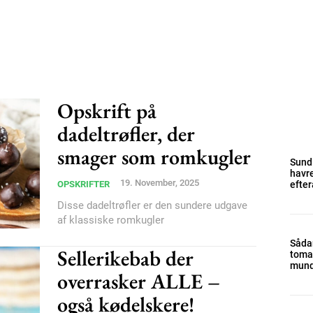
Opskrift på
dadeltrøfler, der
smager som romkugler
Sund
havre
19. November, 2025
OPSKRIFTER
efter
Disse dadeltrøfler er den sundere udgave
af klassiske romkugler
Sådan
Sellerikebab der
tomat
Subscription Plans
mun
overrasker ALLE –
også kødelskere!