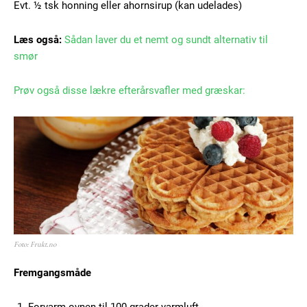
Evt. ½ tsk honning eller ahornsirup (kan udelades)
Læs også:
Sådan laver du et nemt og sundt alternativ til
smør
Prøv også disse lækre efterårsvafler med græskar:
Foto: Frukt.no
Fremgangsmåde
Forvarm ovnen til 100 grader varmluft.