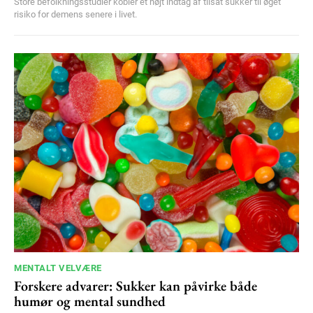
Store befolkningsstudier kobler et højt indtag af tilsat sukker til øget
risiko for demens senere i livet.
MENTALT VELVÆRE
Forskere advarer: Sukker kan påvirke både
humør og mental sundhed