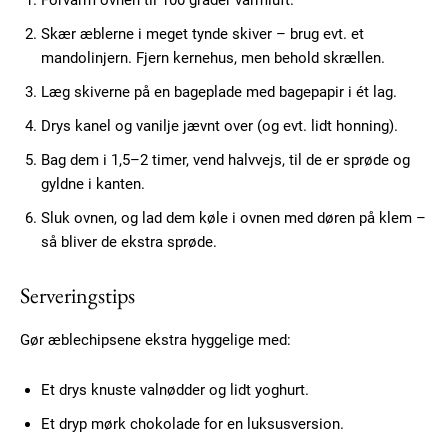
Skær æblerne i meget tynde skiver – brug evt. et
mandolinjern. Fjern kernehus, men behold skrællen.
Subscription Plans
Læg skiverne på en bageplade med bagepapir i ét lag.
Drys kanel og vanilje jævnt over (og evt. lidt honning).
Bag dem i 1,5–2 timer, vend halvvejs, til de er sprøde og
gyldne i kanten.
Free limited access
Sluk ovnen, og lad dem køle i ovnen med døren på klem –
så bliver de ekstra sprøde.
Gratis
/ forever
Serveringstips
Gør æblechipsene ekstra hyggelige med:
Etiam est nibh, lobortis sit
Praesent euismod ac
Et drys knuste valnødder og lidt yoghurt.
Ut mollis pellentesque tortor
Et dryp mørk chokolade for en luksusversion.
Nullam eu erat condimentum