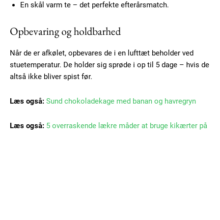
Donec quis est ac felis
En skål varm te – det perfekte efterårsmatch.
Orci varius natoque dolor
Opbevaring og holdbarhed
Når de er afkølet, opbevares de i en lufttæt beholder ved
stuetemperatur. De holder sig sprøde i op til 5 dage – hvis de
altså ikke bliver spist før.
Læs også:
Sund chokoladekage med banan og havregryn
Member full access
Læs også:
5 overraskende lækre måder at bruge kikærter på
100
DKK
/ year
Etiam est nibh, lobortis sit
Praesent euismod ac
Ut mollis pellentesque tortor
Nullam eu erat condimentum