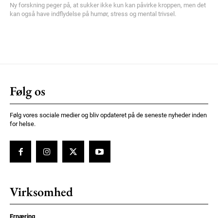
Ny forskning peger på, at sukker ikke kun kan påvirke kroppen, men det
kan også have indflydelse på humør, stress og mental trivsel.
Følg os
Følg vores sociale medier og bliv opdateret på de seneste nyheder inden
for helse.
Virksomhed
Ernæring