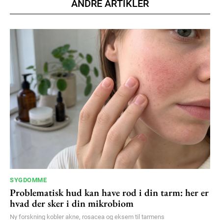
ANDRE ARTIKLER
Donec quis est ac felis
Orci varius natoque dolor
YEARLY PRICING
MONTHLY PRICING
SYGDOMME
Problematisk hud kan have rod i din tarm: her er
hvad der sker i din mikrobiom
Ny forskning kobler akne, rosacea og eksem til tarmens