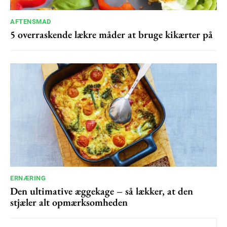
100
DKK
/ year
AFTENSMAD
5 overraskende lækre måder at bruge kikærter på
Etiam est nibh, lobortis sit
Praesent euismod ac
Ut mollis pellentesque tortor
Nullam eu erat condimentum
Donec quis est ac felis
Orci varius natoque dolor
YEARLY PRICING
MONTHLY PRICING
ERNÆRING
Den ultimative æggekage – så lækker, at den
stjæler alt opmærksomheden