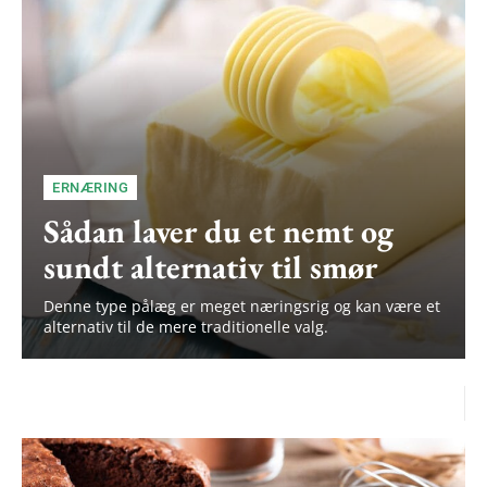
ERNÆRING
Sådan laver du et nemt og
sundt alternativ til smør
Subscription Plans
Denne type pålæg er meget næringsrig og kan være et
alternativ til de mere traditionelle valg.
Free limited access