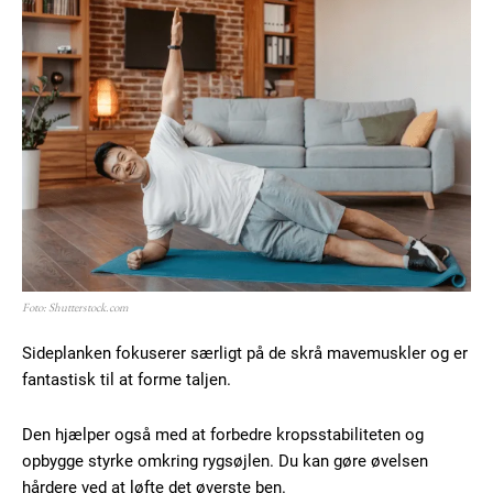
Free limited access
Gratis
/ forever
Etiam est nibh, lobortis sit
Foto: Shutterstock.com
Praesent euismod ac
Ut mollis pellentesque tortor
Sideplanken fokuserer særligt på de skrå mavemuskler og er
fantastisk til at forme taljen.
Nullam eu erat condimentum
Donec quis est ac felis
Orci varius natoque dolor
Den hjælper også med at forbedre kropsstabiliteten og
opbygge styrke omkring rygsøjlen. Du kan gøre øvelsen
hårdere ved at løfte det øverste ben.