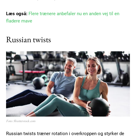
Læs også:
Flere trænere anbefaler nu en anden vej til en
fladere mave
Member full access
Russian twists
100
DKK
/ year
Etiam est nibh, lobortis sit
Praesent euismod ac
Ut mollis pellentesque tortor
Nullam eu erat condimentum
Donec quis est ac felis
Foto: Shutterstock.com
Orci varius natoque dolor
Russian twists træner rotation i overkroppen og styrker de