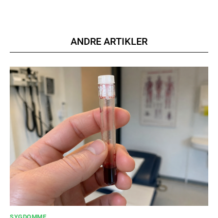
Member full access
ANDRE ARTIKLER
100
DKK
/ year
Etiam est nibh, lobortis sit
Praesent euismod ac
Ut mollis pellentesque tortor
Nullam eu erat condimentum
Donec quis est ac felis
Orci varius natoque dolor
YEARLY PRICING
MONTHLY PRICING
SYGDOMME