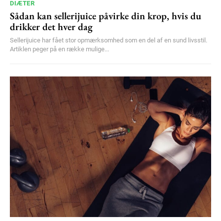
DIÆTER
Sådan kan sellerijuice påvirke din krop, hvis du
drikker det hver dag
Sellerijuice har fået stor opmærksomhed som en del af en sund livsstil.
Artiklen peger på en række mulige...