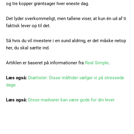
og tre kopper grøntsager hver eneste dag.
Free limited access
Det lyder overkommeligt, men tallene viser, at kun én ud af ti
Gratis
faktisk lever op til det.
/ forever
Så hvis du vil investere i en sund aldring, er det måske netop
her, du skal sætte ind.
Etiam est nibh, lobortis sit
Praesent euismod ac
Artiklen er baseret på informationer fra
Real Simple
.
Ut mollis pellentesque tortor
Nullam eu erat condimentum
Læs også:
Diætister: Disse måltider vælger vi på stressede
Donec quis est ac felis
dage
Orci varius natoque dolor
Læs også:
Disse madvarer kan være gode for din lever