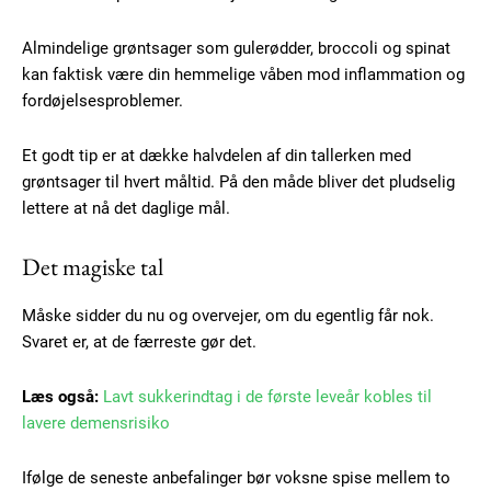
Almindelige grøntsager som gulerødder, broccoli og spinat
kan faktisk være din hemmelige våben mod inflammation og
fordøjelsesproblemer.
Et godt tip er at dække halvdelen af din tallerken med
grøntsager til hvert måltid. På den måde bliver det pludselig
lettere at nå det daglige mål.
Det magiske tal
Måske sidder du nu og overvejer, om du egentlig får nok.
Svaret er, at de færreste gør det.
Subscription Plans
Læs også:
Lavt sukkerindtag i de første leveår kobles til
lavere demensrisiko
Ifølge de seneste anbefalinger bør voksne spise mellem to