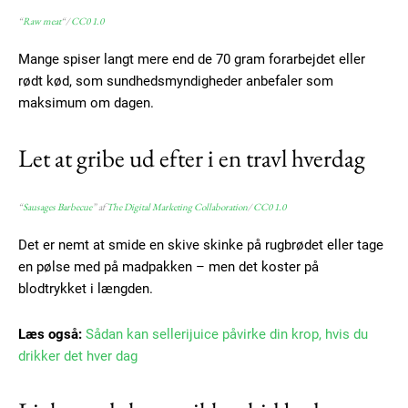
“
Raw meat
“/
CC0 1.0
Mange spiser langt mere end de 70 gram forarbejdet eller
rødt kød, som sundhedsmyndigheder anbefaler som
maksimum om dagen.
Let at gribe ud efter i en travl hverdag
“
Sausages Barbecue
” af
The Digital Marketing Collaboration
/
CC0 1.0
Det er nemt at smide en skive skinke på rugbrødet eller tage
en pølse med på madpakken – men det koster på
blodtrykket i længden.
Læs også:
Sådan kan sellerijuice påvirke din krop, hvis du
drikker det hver dag