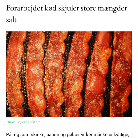
Forarbejdet kød skjuler store mængder
salt
“
Bacon stripes
“/
CC0 1.0
Pålæg som skinke, bacon og pølser virker måske uskyldige,