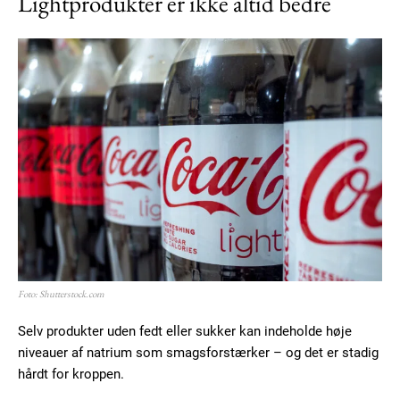
Lightprodukter er ikke altid bedre
Subscription Plans
Free limited access
Gratis
/ forever
Foto: Shutterstock.com
Etiam est nibh, lobortis sit
Praesent euismod ac
Selv produkter uden fedt eller sukker kan indeholde høje
niveauer af natrium som smagsforstærker – og det er stadig
Ut mollis pellentesque tortor
hårdt for kroppen.
Nullam eu erat condimentum
Donec quis est ac felis