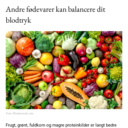
Orci varius natoque dolor
Andre fødevarer kan balancere dit
blodtryk
Member full access
100
DKK
/ year
Etiam est nibh, lobortis sit
Praesent euismod ac
Foto: Shutterstock.com
Ut mollis pellentesque tortor
Nullam eu erat condimentum
Frugt, grønt, fuldkorn og magre proteinkilder er langt bedre