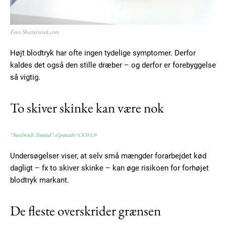
Foto: Shutterstock.com
Højt blodtryk har ofte ingen tydelige symptomer. Derfor
kaldes det også den stille dræber – og derfor er forebyggelse
så vigtig.
To skiver skinke kan være nok
“
Sandwich Toasted
” af
petradr
/
CC0 1.0
Undersøgelser viser, at selv små mængder forarbejdet kød
dagligt – fx to skiver skinke – kan øge risikoen for forhøjet
blodtryk markant.
De fleste overskrider grænsen