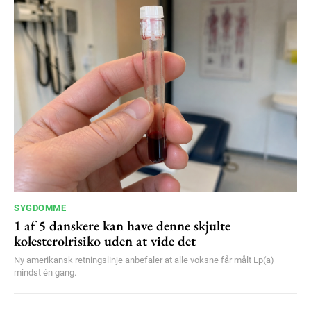
Orci varius natoque dolor
YEARLY PRICING
MONTHLY PRICING
SYGDOMME
1 af 5 danskere kan have denne skjulte
kolesterolrisiko uden at vide det
Ny amerikansk retningslinje anbefaler at alle voksne får målt Lp(a)
mindst én gang.