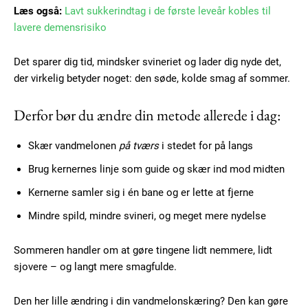
Læs også:
Lavt sukkerindtag i de første leveår kobles til
lavere demensrisiko
Subscription Plans
Det sparer dig tid, mindsker svineriet og lader dig nyde det,
der virkelig betyder noget: den søde, kolde smag af sommer.
Derfor bør du ændre din metode allerede i dag:
Free limited access
Skær vandmelonen
på tværs
i stedet for på langs
Gratis
Brug kernernes linje som guide og skær ind mod midten
/ forever
Kernerne samler sig i én bane og er lette at fjerne
Mindre spild, mindre svineri, og meget mere nydelse
Etiam est nibh, lobortis sit
Praesent euismod ac
Sommeren handler om at gøre tingene lidt nemmere, lidt
Ut mollis pellentesque tortor
sjovere – og langt mere smagfulde.
Nullam eu erat condimentum
Donec quis est ac felis
Den her lille ændring i din vandmelonskæring? Den kan gøre