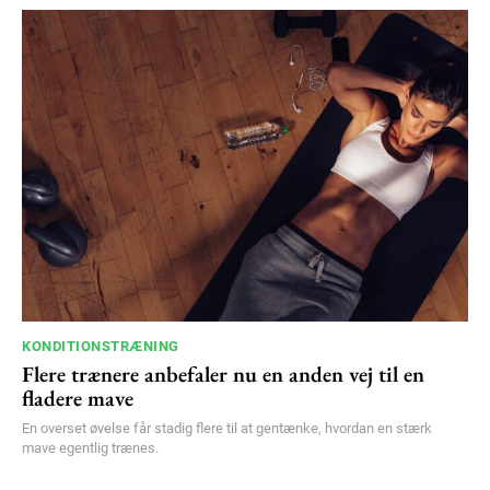
KONDITIONSTRÆNING
Flere trænere anbefaler nu en anden vej til en
fladere mave
En overset øvelse får stadig flere til at gentænke, hvordan en stærk
mave egentlig trænes.