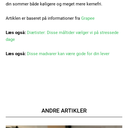
Orci varius natoque dolor
din sommer både køligere og meget mere kernefri.
Artiklen er baseret på informationer fra
Grapee
Læs også:
Diætister: Disse måltider vælger vi på stressede
dage
Member full access
Læs også:
Disse madvarer kan være gode for din lever
100
DKK
/ year
Etiam est nibh, lobortis sit
Praesent euismod ac
Ut mollis pellentesque tortor
ANDRE ARTIKLER
Nullam eu erat condimentum
Donec quis est ac felis