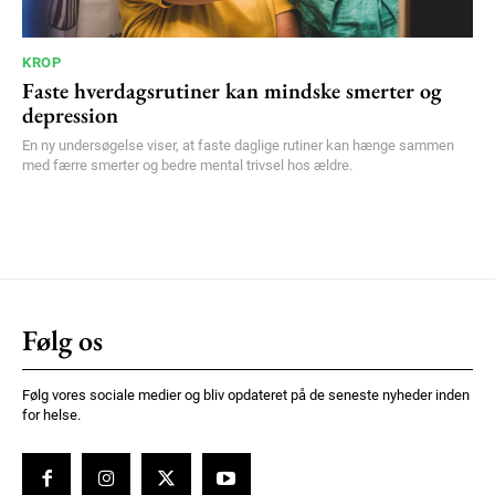
KROP
Faste hverdagsrutiner kan mindske smerter og
depression
En ny undersøgelse viser, at faste daglige rutiner kan hænge sammen
med færre smerter og bedre mental trivsel hos ældre.
Følg os
Følg vores sociale medier og bliv opdateret på de seneste nyheder inden
for helse.