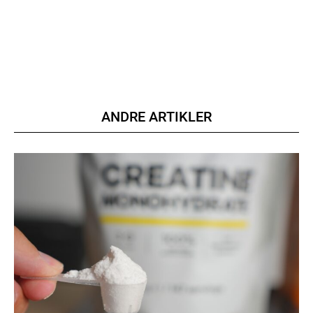
Member full access
100
DKK
/ year
ANDRE ARTIKLER
Etiam est nibh, lobortis sit
Praesent euismod ac
Ut mollis pellentesque tortor
Nullam eu erat condimentum
Donec quis est ac felis
Orci varius natoque dolor
YEARLY PRICING
MONTHLY PRICING