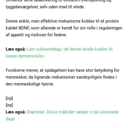
Omvendt førte deaktivering til voldsom overspisning og
tyggebevægelser, selv uden mad til stede.
Free limited access
Denne enkle, men effektive mekanisme kobles til et protein
kaldet BDNF, som allerede er kendt for sin rolle i reguleringen
Gratis
/ forever
af appetit og risikoen for fedme.
Læs også:
Lavt sukkerindtag i de første leveår kobles til
Etiam est nibh, lobortis sit
lavere demensrisiko
Praesent euismod ac
Ut mollis pellentesque tortor
Forskerne mener, at opdagelsen kan have stor betydning for
mennesker, da lignende mekanismer sandsynligvis findes i
Nullam eu erat condimentum
Donec quis est ac felis
den menneskelige hjerne.
Orci varius natoque dolor
[irp]
[irp]
Læs også:
Diætister: Disse måltider vælger vi på stressede
dage