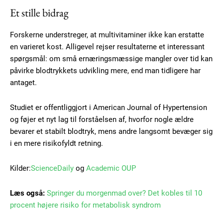
Praesent euismod ac
Et stille bidrag
Ut mollis pellentesque tortor
Nullam eu erat condimentum
Forskerne understreger, at multivitaminer ikke kan erstatte
Donec quis est ac felis
en varieret kost. Alligevel rejser resultaterne et interessant
Orci varius natoque dolor
spørgsmål: om små ernæringsmæssige mangler over tid kan
påvirke blodtrykkets udvikling mere, end man tidligere har
antaget.
Studiet er offentliggjort i American Journal of Hypertension
og føjer et nyt lag til forståelsen af, hvorfor nogle ældre
bevarer et stabilt blodtryk, mens andre langsomt bevæger sig
Member full access
i en mere risikofyldt retning.
Kilder:
ScienceDaily
og
Academic OUP
100
DKK
/ year
Læs også:
Springer du morgenmad over? Det kobles til 10
procent højere risiko for metabolisk syndrom
Etiam est nibh, lobortis sit