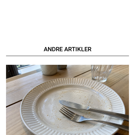
Praesent euismod ac
Ut mollis pellentesque tortor
Nullam eu erat condimentum
Donec quis est ac felis
Orci varius natoque dolor
ANDRE ARTIKLER
YEARLY PRICING
MONTHLY PRICING