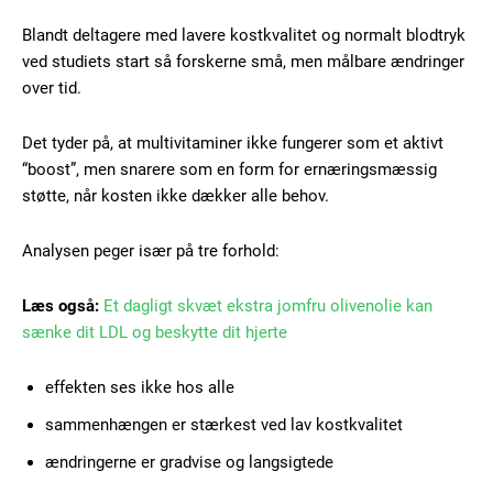
Blandt deltagere med lavere kostkvalitet og normalt blodtryk
ved studiets start så forskerne små, men målbare ændringer
over tid.
Det tyder på, at multivitaminer ikke fungerer som et aktivt
“boost”, men snarere som en form for ernæringsmæssig
Subscription Plans
støtte, når kosten ikke dækker alle behov.
Analysen peger især på tre forhold:
Læs også:
Et dagligt skvæt ekstra jomfru olivenolie kan
Free limited access
sænke dit LDL og beskytte dit hjerte
Gratis
effekten ses ikke hos alle
/ forever
sammenhængen er stærkest ved lav kostkvalitet
ændringerne er gradvise og langsigtede
Etiam est nibh, lobortis sit