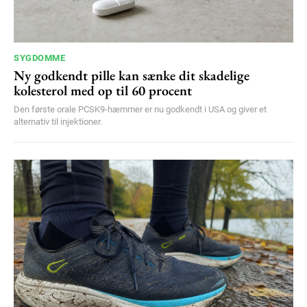
SYGDOMME
Ny godkendt pille kan sænke dit skadelige
kolesterol med op til 60 procent
Den første orale PCSK9-hæmmer er nu godkendt i USA og giver et
alternativ til injektioner.