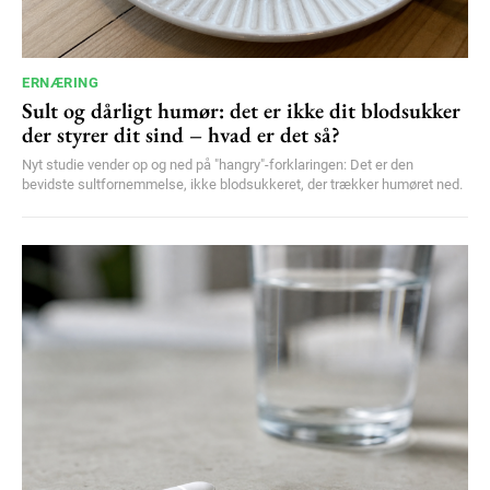
ERNÆRING
Sult og dårligt humør: det er ikke dit blodsukker
der styrer dit sind – hvad er det så?
Nyt studie vender op og ned på "hangry"-forklaringen: Det er den
bevidste sultfornemmelse, ikke blodsukkeret, der trækker humøret ned.