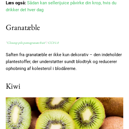
Læs også:
Sådan kan sellerijuice påvirke din krop, hvis du
drikker det hver dag
Granatæble
“
Closeup pile pomegranate fruit
“/
CC0 1.0
Saften fra granatæble er ikke kun dekorativ – den indeholder
plantestoffer, der understøtter sundt blodtryk og reducerer
ophobning af kolesterol i blodårerne.
Kiwi
Subscription Plans