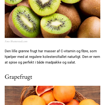
Free limited access
Gratis
Foto: Shutterstock.com
/ forever
Den lille grønne frugt har masser af C-vitamin og fibre, som
hjælper med at regulere kolesteroltallet naturligt. Den er nem
Etiam est nibh, lobortis sit
at spise og perfekt i både madpakke og salat.
Praesent euismod ac
Grapefrugt
Ut mollis pellentesque tortor
Nullam eu erat condimentum
Donec quis est ac felis
Orci varius natoque dolor