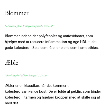
Blommer
“
Mirabelle plum fruit growing tree
“/
CC0 1.0
Blommer indeholder polyfenoler og antioxidanter, som
hjælper med at reducere inflammation og øge HDL – det
gode kolesterol. Spis dem rå eller blend dem i smoothies.
Æble
“
Bowl Apples
” af
Barn Images
/
CC0 1.0
Æbler er en klassiker, når det kommer til
kolesterolsænkende kost. De er fulde af pektin, som binder
kolesterol i tarmen og hjælper kroppen med at skille sig af
med det.