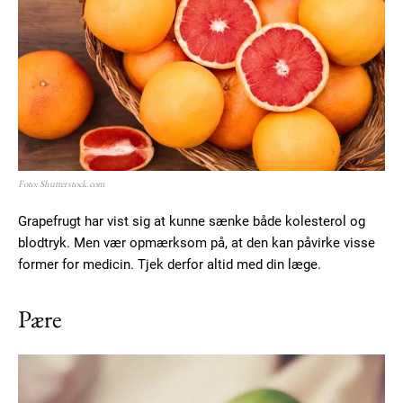
Member full access
100
DKK
/ year
Foto: Shutterstock.com
Grapefrugt har vist sig at kunne sænke både kolesterol og
Etiam est nibh, lobortis sit
blodtryk. Men vær opmærksom på, at den kan påvirke visse
former for medicin. Tjek derfor altid med din læge.
Praesent euismod ac
Ut mollis pellentesque tortor
Pære
Nullam eu erat condimentum
Donec quis est ac felis
Orci varius natoque dolor