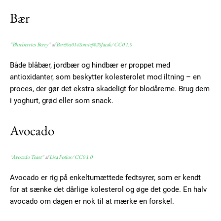
Bær
“
Blueberries Berry
” af
Bart%u0142omiej%20Jacak
/
CC0 1.0
Både blåbær, jordbær og hindbær er proppet med
antioxidanter, som beskytter kolesterolet mod iltning – en
proces, der gør det ekstra skadeligt for blodårerne. Brug dem
i yoghurt, grød eller som snack.
Avocado
“
Avocado Toast
” af
Lisa Fotios
/
CC0 1.0
Avocado er rig på enkeltumættede fedtsyrer, som er kendt
for at sænke det dårlige kolesterol og øge det gode. En halv
avocado om dagen er nok til at mærke en forskel.