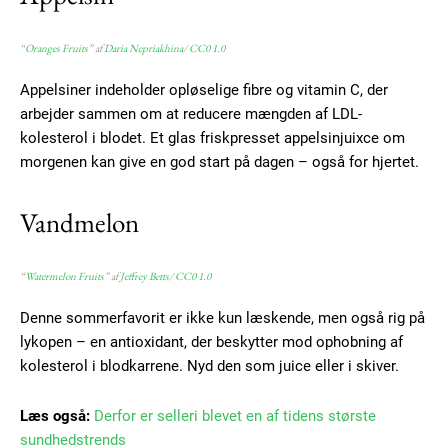
“
Oranges Fruits
” af
Daria Nepriakhina
/
CC0 1.0
Appelsiner indeholder opløselige fibre og vitamin C, der
arbejder sammen om at reducere mængden af LDL-
kolesterol i blodet. Et glas friskpresset appelsinjuixce om
morgenen kan give en god start på dagen – også for hjertet.
Vandmelon
“
Watermelon Fruits
” af
Jeffrey Betts
/
CC0 1.0
Denne sommerfavorit er ikke kun læskende, men også rig på
lykopen – en antioxidant, der beskytter mod ophobning af
kolesterol i blodkarrene. Nyd den som juice eller i skiver.
Læs også:
Derfor er selleri blevet en af tidens største
sundhedstrends