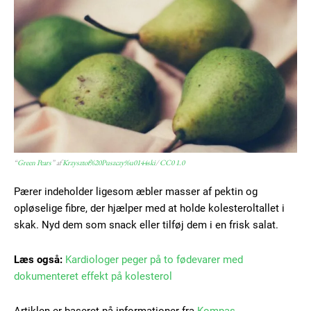
YEARLY PRICING
MONTHLY PRICING
“
Green Pears
” af
Krzysztof%20Puszczy%u0144ski
/
CC0 1.0
Pærer indeholder ligesom æbler masser af pektin og
opløselige fibre, der hjælper med at holde kolesteroltallet i
skak. Nyd dem som snack eller tilføj dem i en frisk salat.
Læs også:
Kardiologer peger på to fødevarer med
dokumenteret effekt på kolesterol
Artiklen er baseret på informationer fra
Kompas