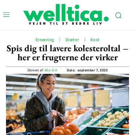
Ernæring
Diæter
Kost
Spis dig til lavere kolesteroltal –
her er frugterne der virker
september 7, 2025
Skrevet af:
Mie D.H
Dato: