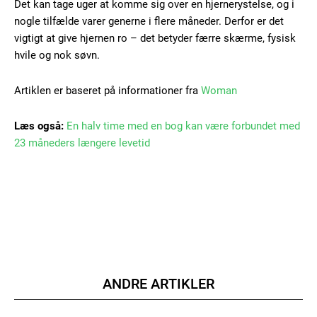
100
DKK
Det kan tage uger at komme sig over en hjernerystelse, og i
/ year
nogle tilfælde varer generne i flere måneder. Derfor er det
vigtigt at give hjernen ro – det betyder færre skærme, fysisk
hvile og nok søvn.
Etiam est nibh, lobortis sit
Praesent euismod ac
Artiklen er baseret på informationer fra
Woman
Ut mollis pellentesque tortor
Nullam eu erat condimentum
Læs også:
En halv time med en bog kan være forbundet med
Donec quis est ac felis
23 måneders længere levetid
Orci varius natoque dolor
YEARLY PRICING
MONTHLY PRICING
ANDRE ARTIKLER