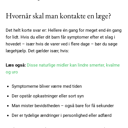
Gratis
/ forever
Hvornår skal man kontakte en læge?
Etiam est nibh, lobortis sit
Det helt korte svar er: Hellere én gang for meget end én gang
Praesent euismod ac
for lidt. Hvis du eller dit barn får symptomer efter et slag i
Ut mollis pellentesque tortor
hovedet – især hvis de varer ved i flere dage – bør du søge
Nullam eu erat condimentum
lægehjælp. Det gælder især, hvis:
Donec quis est ac felis
Orci varius natoque dolor
Læs også:
Disse naturlige midler kan lindre smerter, kvalme
og uro
Symptomerne bliver værre med tiden
Der opstår opkastninger eller sort syn
Man mister bevidstheden – også bare for få sekunder
Member full access
Der er tydelige ændringer i personlighed eller adfærd