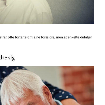
Etiam est nibh, loborti
Praesent euismod ac
Ut mollis pellentesque
Nullam eu erat condi
Donec quis est ac feli
ar ofte fortalte om sine forældre, men at enkelte detaljer
Orci varius natoque do
re sig
YEARLY PRICI