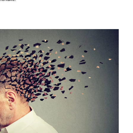
Subscription Plans
Member full ac
100
DK