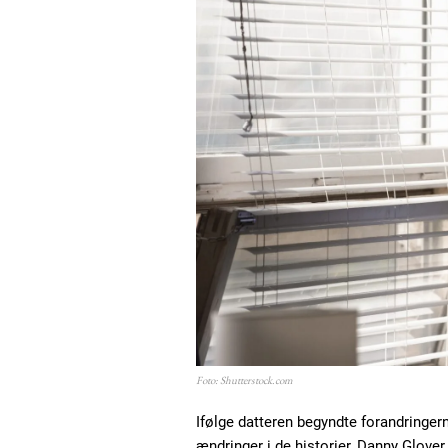
Foto: Shutterstock.com
Ifølge datteren begyndte forandring
ændringer i de historier, Danny Glover 