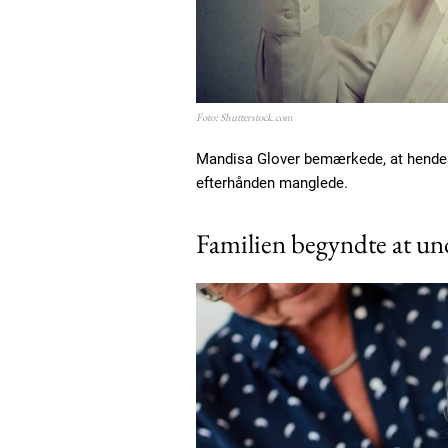
Etiam est nibh, lobortis sit
Praesent euismod ac
Ut mollis pellentesque tortor
Nullam eu erat condimentum
Foto: Shutterstock.com
Donec quis est ac felis
Orci varius natoque dolor
Mandisa Glover bemærkede, at hendes f
efterhånden manglede.
Familien begyndte at und