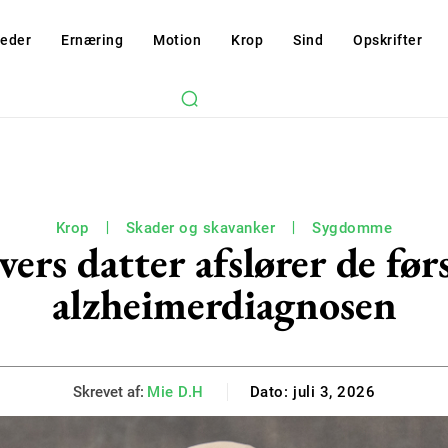
eder
Ernæring
Motion
Krop
Sind
Opskrifter
Krop
Skader og skavanker
Sygdomme
rs datter afslører de før
alzheimerdiagnosen
Skrevet af:
Mie D.H
Dato:
juli 3, 2026