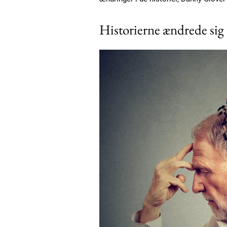
Historierne ændrede sig
Free limited access
Gratis
/ forever