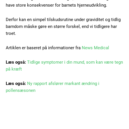
Nullam eu erat condimentum
have store konsekvenser for barnets hjerneudvikling.
Donec quis est ac felis
Orci varius natoque dolor
Derfor kan en simpel tilskudsrutine under graviditet og tidlig
barndom måske gøre en større forskel, end vi tidligere har
troet.
Artiklen er baseret på informationer fra
News Medical
Læs også:
Tidlige symptomer i din mund, som kan være tegn
Member full access
på kræft
Læs også:
Ny rapport afslører markant ændring i
100
DKK
pollensæsonen
/ year
Etiam est nibh, lobortis sit
Praesent euismod ac
Ut mollis pellentesque tortor