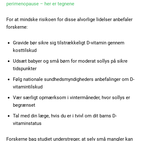
perimenopause – her er tegnene
For at mindske risikoen for disse alvorlige lidelser anbefaler
forskerne:
Subscription Plans
Gravide bør sikre sig tilstrækkeligt D-vitamin gennem
kosttilskud
Udsæt babyer og små børn for moderat sollys på sikre
tidspunkter
Free limited access
Følg nationale sundhedsmyndigheders anbefalinger om D-
vitamintilskud
Gratis
Vær særligt opmærksom i vintermåneder, hvor sollys er
/ forever
begrænset
Tal med din læge, hvis du er i tvivl om dit barns D-
Etiam est nibh, lobortis sit
vitaminstatus
Praesent euismod ac
Ut mollis pellentesque tortor
Forskerne bag studiet understreger, at selv små mangler kan