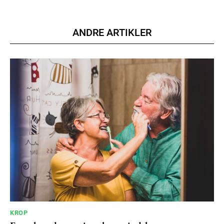
Nullam eu erat condimentum
Donec quis est ac felis
ANDRE ARTIKLER
Orci varius natoque dolor
YEARLY PRICING
MONTHLY PRICING
KROP