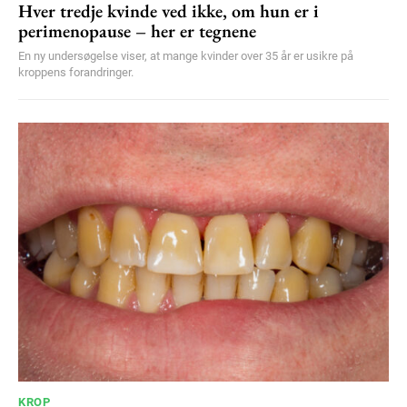
Hver tredje kvinde ved ikke, om hun er i
perimenopause – her er tegnene
En ny undersøgelse viser, at mange kvinder over 35 år er usikre på
kroppens forandringer.
KROP