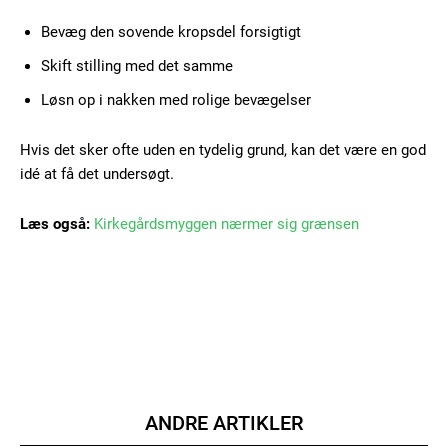
Gratis
/ forever
Bevæg den sovende kropsdel forsigtigt
Skift stilling med det samme
Løsn op i nakken med rolige bevægelser
Etiam est nibh, lobortis sit
Praesent euismod ac
Hvis det sker ofte uden en tydelig grund, kan det være en god
Ut mollis pellentesque tortor
idé at få det undersøgt.
Nullam eu erat condimentum
Donec quis est ac felis
Læs også:
Kirkegårdsmyggen nærmer sig grænsen
Orci varius natoque dolor
Member full access
ANDRE ARTIKLER