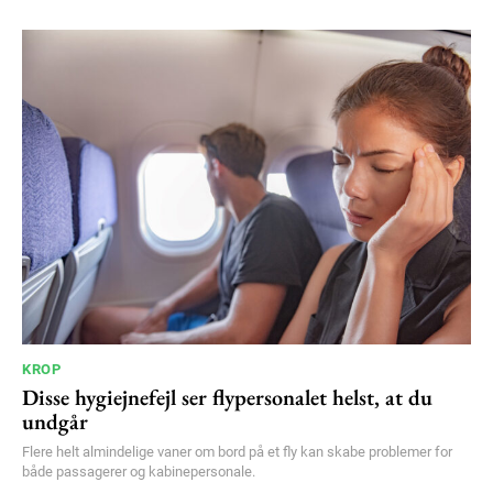
100
DKK
/ year
Etiam est nibh, lobortis sit
Praesent euismod ac
Ut mollis pellentesque tortor
Nullam eu erat condimentum
Donec quis est ac felis
Orci varius natoque dolor
YEARLY PRICING
MONTHLY PRICING
KROP
Disse hygiejnefejl ser flypersonalet helst, at du
undgår
Flere helt almindelige vaner om bord på et fly kan skabe problemer for
både passagerer og kabinepersonale.