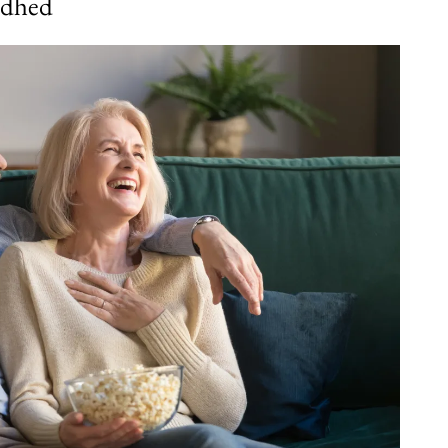
undhed
Subscription Plans
Member full ac
100
DK