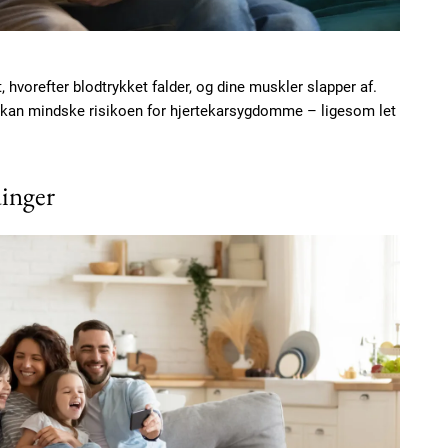
Etiam est nibh, loborti
Praesent euismod ac
Ut mollis pellentesque
t, hvorefter blodtrykket falder, og dine muskler slapper af.
Nullam eu erat condi
an mindske risikoen for hjertekarsygdomme – ligesom let
Donec quis est ac feli
Orci varius natoque do
dinger
YEARLY PRICI