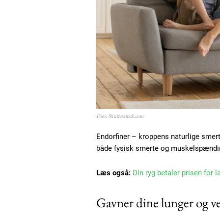
Foto: Shutterstock.com
Endorfiner – kroppens naturlige smerte
både fysisk smerte og muskelspænding
Læs også:
Din ryg betaler prisen for l
Gavner dine lunger og v