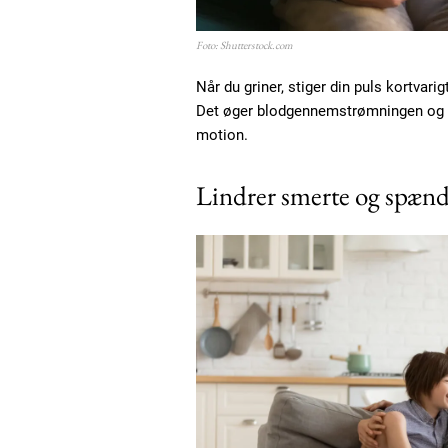
Etiam est nibh, lobortis sit
Praesent euismod ac
Foto: Shutterstock.com
Ut mollis pellentesque tortor
Når du griner, stiger din puls kortvarig
Nullam eu erat condimentum
Det øger blodgennemstrømningen og k
Donec quis est ac felis
motion.
Orci varius natoque dolor
Lindrer smerte og spæn