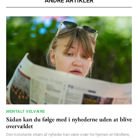
ANDRE ARTIKLER
100
DKK
/ year
Etiam est nibh, lobortis sit
Praesent euismod ac
Ut mollis pellentesque tortor
Nullam eu erat condimentum
Donec quis est ac felis
Orci varius natoque dolor
YEARLY PRICING
MONTHLY PRICING
MENTALT VELVÆRE
Sådan kan du følge med i nyhederne uden at blive
overvældet
Den konstante strøm af nyheder kan være svær for hjernen at håndtere,