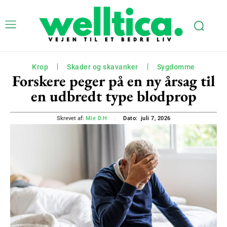
Krop
Skader og skavanker
Sygdomme
Forskere peger på en ny årsag til
en udbredt type blodprop
juli 7, 2026
Skrevet af:
Mie D.H
Dato: