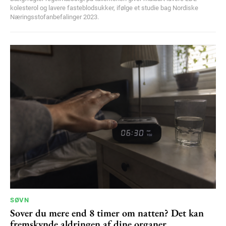
kolesterol og lavere fasteblodsukker, ifølge et studie bag Nordiske
Næringsstofanbefalinger 2023.
SØVN
Sover du mere end 8 timer om natten? Det kan
fremskynde aldringen af dine organer