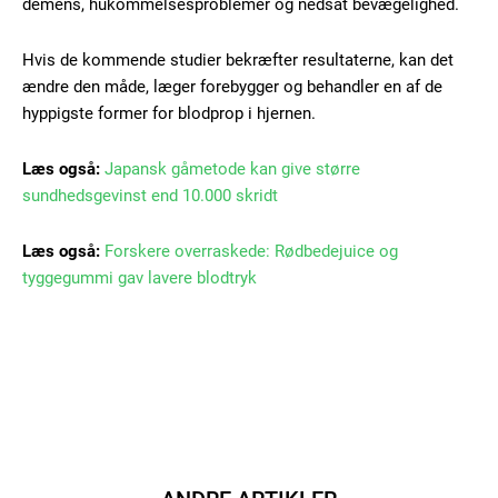
demens, hukommelsesproblemer og nedsat bevægelighed.
Gratis
Hvis de kommende studier bekræfter resultaterne, kan det
/ forever
ændre den måde, læger forebygger og behandler en af de
hyppigste former for blodprop i hjernen.
Etiam est nibh, lobortis sit
Læs også:
Japansk gåmetode kan give større
Praesent euismod ac
sundhedsgevinst end 10.000 skridt
Ut mollis pellentesque tortor
Nullam eu erat condimentum
Læs også:
Forskere overraskede: Rødbedejuice og
Donec quis est ac felis
tyggegummi gav lavere blodtryk
Orci varius natoque dolor
Member full access