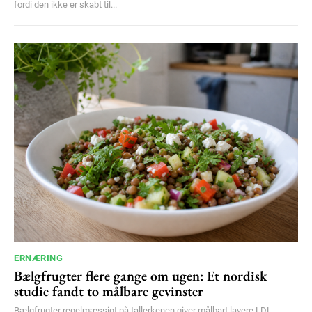
fordi den ikke er skabt til...
ERNÆRING
Bælgfrugter flere gange om ugen: Et nordisk
studie fandt to målbare gevinster
Bælgfrugter regelmæssigt på tallerkenen giver målbart lavere LDL-