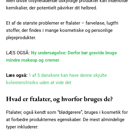
Men disse tilsyneladende uskyldige produkter kan indeholde
kemikalier, der potentielt påvirker dit helbred.
Et af de største problemer er ftalater – farveløse, lugtfri
stoffer, der findes i mange kosmetiske og personlige
plejeprodukter.
LÆS OGSÅ:
Ny undersøgelse: Derfor bør gravide bruge
mindre makeup og cremer
Læs også:
1 af 5 danskere kan have denne skjulte
kolesterolrisiko uden at vide det
Hvad er ftalater, og hvorfor bruges de?
Ftalater, også kendt som “blødgørere”, bruges i kosmetik for
at forbedre produkternes egenskaber. De mest almindelige
typer inkluderer: