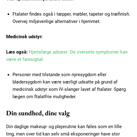
Member full access
Ftalater findes også i tæpper, møbler, tapeter og træfinish.
100
DKK
Overvej miljøvenlige alternativer i hjemmet.
/ year
Medicinsk udstyr:
Etiam est nibh, lobortis sit
Læs også:
Hjertelæge advarer: De oversete symptomer kan
Praesent euismod ac
være et faresignal
Ut mollis pellentesque tortor
Nullam eu erat condimentum
Personer med tilstande som nyresygdom eller
Donec quis est ac felis
blødersygdom kan være særligt udsatte på grund af
Orci varius natoque dolor
medicinsk udstyr som IV-slanger lavet af ftalater. Spørg
lægen om ftalatfrie muligheder.
YEARLY PRICING
MONTHLY PRICING
Din sundhed, dine valg
Din daglige makeup- og plejerutine kan føles som en lille
ting, men over tid kan selv små eksponeringer have stor