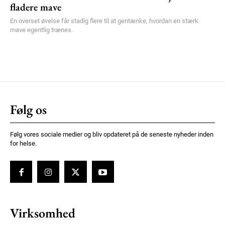
fladere mave
En overset øvelse får stadig flere til at gentænke, hvordan en stærk
mave egentlig trænes.
Følg os
Følg vores sociale medier og bliv opdateret på de seneste nyheder inden
for helse.
Virksomhed