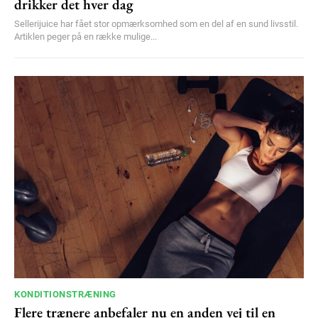
drikker det hver dag
Sellerijuice har fået stor opmærksomhed som en del af en sund livsstil.
Artiklen peger på en række mulige...
KONDITIONSTRÆNING
Flere trænere anbefaler nu en anden vej til en