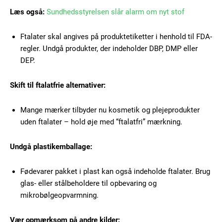
Free limited access
Læs også:
Sundhedsstyrelsen slår alarm om nyt stof
Gratis
/ forever
Ftalater skal angives på produktetiketter i henhold til FDA-
regler. Undgå produkter, der indeholder DBP, DMP eller
DEP.
Etiam est nibh, lobortis sit
Skift til ftalatfrie alternativer:
Praesent euismod ac
Ut mollis pellentesque tortor
Mange mærker tilbyder nu kosmetik og plejeprodukter
Nullam eu erat condimentum
uden ftalater – hold øje med “ftalatfri” mærkning.
Donec quis est ac felis
Orci varius natoque dolor
Undgå plastikemballage:
Fødevarer pakket i plast kan også indeholde ftalater. Brug
glas- eller stålbeholdere til opbevaring og
mikrobølgeopvarmning.
Vær opmærksom på andre kilder: