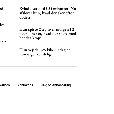
ød
Kvinde var død i 24 minutter: Nu
afslører hun, hvad der sker efter
døden
dre
Hun spiste 2 æg hver morgen i 2
uger – her er, hvad der skete med
hendes krop!
være
Hun vejede 325 kilo – i dag er
hun uigenkendelig
elltica
Kontakt os
Salg og Annoncering