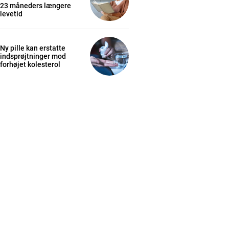
23 måneders længere
levetid
Ny pille kan erstatte
indsprøjtninger mod
forhøjet kolesterol
cess
K
/ year