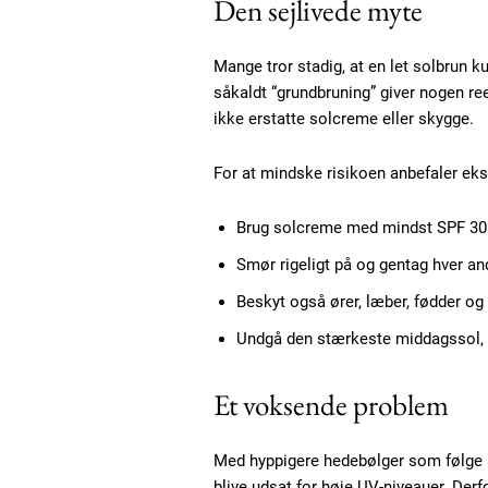
Den sejlivede myte
Etiam est nibh, lobortis sit
Praesent euismod ac
Mange tror stadig, at en let solbrun k
Ut mollis pellentesque tortor
såkaldt “grundbruning” giver nogen re
Nullam eu erat condimentum
ikke erstatte solcreme eller skygge.
Donec quis est ac felis
Orci varius natoque dolor
For at mindske risikoen anbefaler eks
Brug solcreme med mindst SPF 30
Smør rigeligt på og gentag hver an
Beskyt også ører, læber, fødder o
Undgå den stærkeste middagssol, n
Et voksende problem
Med hyppigere hedebølger som følge af
blive udsat for høje UV-niveauer. De