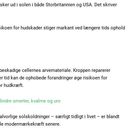
ker ud i solen i både Storbritannien og USA. Det skriver
isikoen for hudskader stiger markant ved længere tids ophold
Subscription Plans
beskadige cellernes arvemateriale. Kroppen reparerer
r tid kan de ophobede forandringer øge risikoen for
r hudkræft.
Member full ac
 lindre smerter, kvalme og uro
100
DK
vorlige solskoldninger – særligt tidligt i livet – er blandt
vikle modermærkekræft senere.