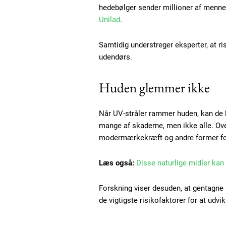
hedebølger sender millioner af mennes
Unilad
.
Samtidig understreger eksperter, at r
udendørs.
Huden glemmer ikke
Når UV-stråler rammer huden, kan de 
mange af skaderne, men ikke alle. Ove
modermærkekræft og andre former fo
Free limited access
Læs også:
Disse naturlige midler kan
Gratis
Forskning viser desuden, at gentagne al
/ forever
de vigtigste risikofaktorer for at ud