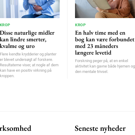
KROP
KROP
Disse naturlige midler
En halv time med en
kan lindre smerter,
bog kan være forbundet
kvalme og uro
med 23 måneders
længere levetid
Flere kendte krydderier og planter
er blevet undersøgt af forskere.
Forskning peger på, at en enkel
Resultaterne viser, at nogle af dem
aktivitet kan gavne både hjernen og
kan have en positiv virkning på
den mentale trivsel.
kroppen.
rksomhed
Seneste nyheder