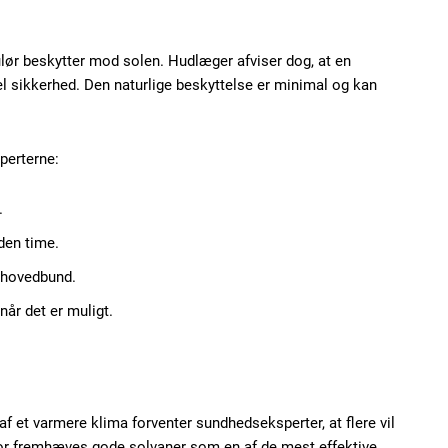
Etiam est nibh, loborti
Praesent euismod ac
ulør beskytter mod solen. Hudlæger afviser dog, at en
Ut mollis pellentesque
el sikkerhed. Den naturlige beskyttelse er minimal og kan
Nullam eu erat condi
Donec quis est ac feli
perterne:
Orci varius natoque do
.
den time.
YEARLY PRICI
g hovedbund.
år det er muligt.
 et varmere klima forventer sundhedseksperter, at flere vil
rfor fremhæves gode solvaner som en af de mest effektive