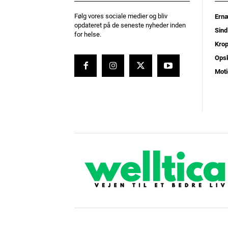
Følg vores sociale medier og bliv
Ernæ
opdateret på de seneste nyheder inden
Sind
for helse.
Kro
Opsk
Moti