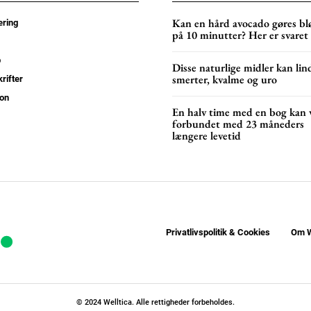
Kan en hård avocado gøres bl
ring
på 10 minutter? Her er svaret
p
Disse naturlige midler kan lin
smerter, kvalme og uro
rifter
on
En halv time med en bog kan 
forbundet med 23 måneders
længere levetid
Privatlivspolitik & Cookies
Om W
© 2024 Welltica. Alle rettigheder forbeholdes.