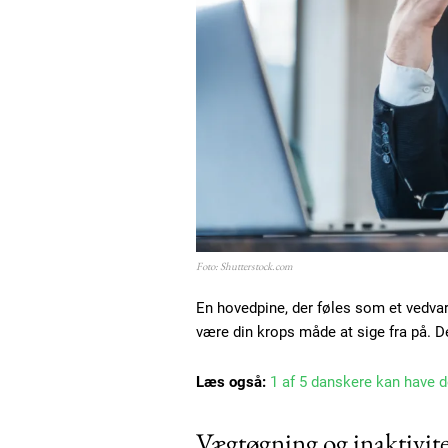
Foto: Shutterstock.com
En hovedpine, der føles som et vedvar
være din krops måde at sige fra på. D
Læs også:
1 af 5 danskere kan have d
Vægtøgning og inaktivit