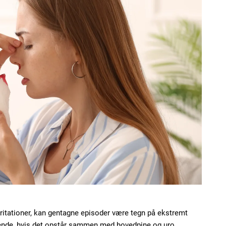
itationer, kan gentagne episoder være tegn på ekstremt
rende, hvis det opstår sammen med hovedpine og uro.