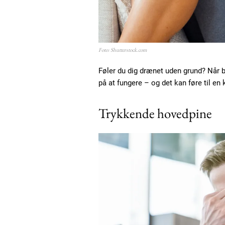
Etiam est nibh, lobortis sit
Praesent euismod ac
Ut mollis pellentesque tortor
Foto: Shutterstock.com
Nullam eu erat condimentum
Donec quis est ac felis
Føler du dig drænet uden grund? Når bl
Orci varius natoque dolor
på at fungere – og det kan føre til en
Trykkende hovedpine