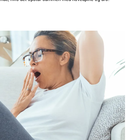
Subscription Plans
Member full ac
100
DK