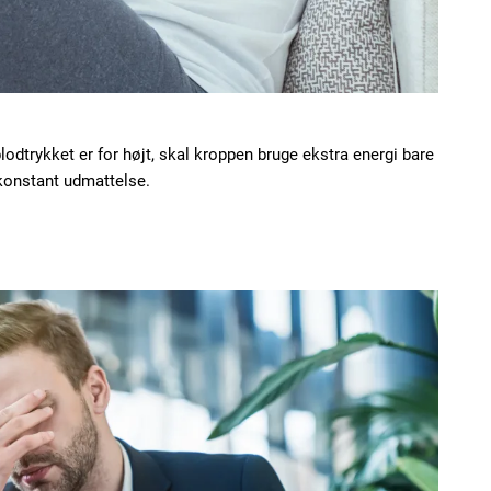
Etiam est nibh, loborti
Praesent euismod ac
Ut mollis pellentesque
Nullam eu erat condi
Donec quis est ac feli
odtrykket er for højt, skal kroppen bruge ekstra energi bare
Orci varius natoque do
 konstant udmattelse.
YEARLY PRICI