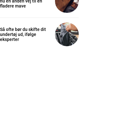
nu en anden vej til en
fladere mave
Så ofte bør du skifte dit
undertøj ud, ifølge
eksperter