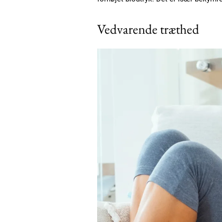
Vedvarende træthed
Free limited access
Gratis
/ forever