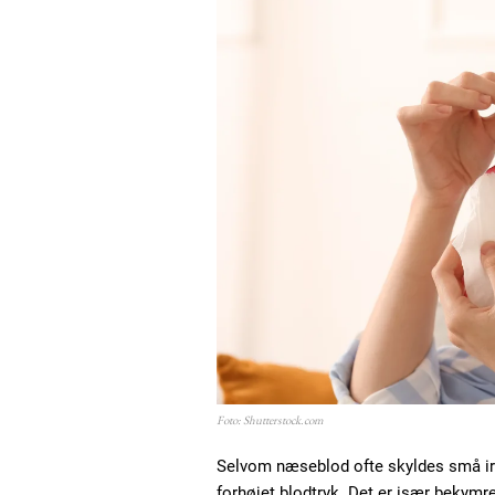
Foto: Shutterstock.com
Selvom næseblod ofte skyldes små irr
forhøjet blodtryk. Det er især bekym