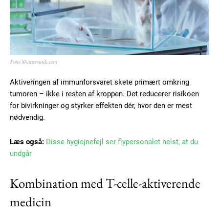
Gratis
/ forever
Etiam est nibh, lobortis sit
Foto: Shutterstock.com
Praesent euismod ac
Aktiveringen af immunforsvaret skete primært omkring
Ut mollis pellentesque tortor
tumoren – ikke i resten af kroppen. Det reducerer risikoen
Nullam eu erat condimentum
for bivirkninger og styrker effekten dér, hvor den er mest
Donec quis est ac felis
nødvendig.
Orci varius natoque dolor
Læs også:
Disse hygiejnefejl ser flypersonalet helst, at du
undgår
Kombination med T-celle-aktiverende
medicin
Member full access