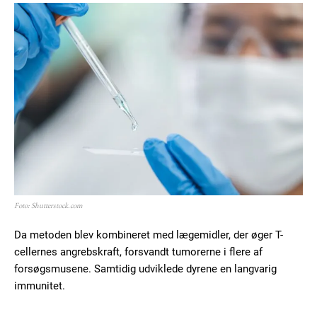
100
DKK
/ year
Etiam est nibh, lobortis sit
Praesent euismod ac
Ut mollis pellentesque tortor
Nullam eu erat condimentum
Donec quis est ac felis
Orci varius natoque dolor
Foto: Shutterstock.com
Da metoden blev kombineret med lægemidler, der øger T-
YEARLY PRICING
MONTHLY PRICING
cellernes angrebskraft, forsvandt tumorerne i flere af
forsøgsmusene. Samtidig udviklede dyrene en langvarig
immunitet.