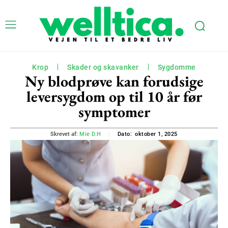
Krop
Skader og skavanker
Sygdomme
Ny blodprøve kan forudsige
leversygdom op til 10 år før
symptomer
oktober 1, 2025
Skrevet af:
Mie D.H
Dato: