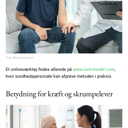
Subscription Plans
Free limited access
Gratis
/ forever
Foto: Shutterstock.com
Et onlineværktøj findes allerede på
www.core-model.com
,
Etiam est nibh, lobortis sit
hvor sundhedspersonale kan afprøve metoden i praksis.
Praesent euismod ac
Betydning for kræft og skrumpelever
Ut mollis pellentesque tortor
Nullam eu erat condimentum
Donec quis est ac felis
Orci varius natoque dolor