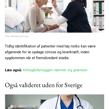
Member full access
Foto: Shutterstock.com
100
DKK
Tidlig identifikation af patienter med høj risiko kan være
/ year
afgørende for at opdage cirrose og leverkræft, inden
sygdommen når et fremskredent stadie.
Etiam est nibh, lobortis sit
Læs også:
Kirkegårdsmyggen nærmer sig grænsen
Praesent euismod ac
Ut mollis pellentesque tortor
Også valideret uden for Sverige
Nullam eu erat condimentum
Donec quis est ac felis
Orci varius natoque dolor