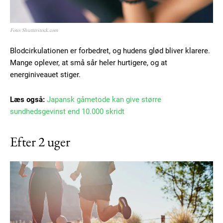
Etiam est nibh, lobortis sit
Foto: Shutterstock.com
Praesent euismod ac
Blodcirkulationen er forbedret, og hudens glød bliver klarere.
Ut mollis pellentesque tortor
Mange oplever, at små sår heler hurtigere, og at
Nullam eu erat condimentum
energiniveauet stiger.
Donec quis est ac felis
Orci varius natoque dolor
Læs også:
Japansk gåmetode kan give større
sundhedsgevinst end 10.000 skridt
Efter 2 uger
Member full access
100
DKK
/ year