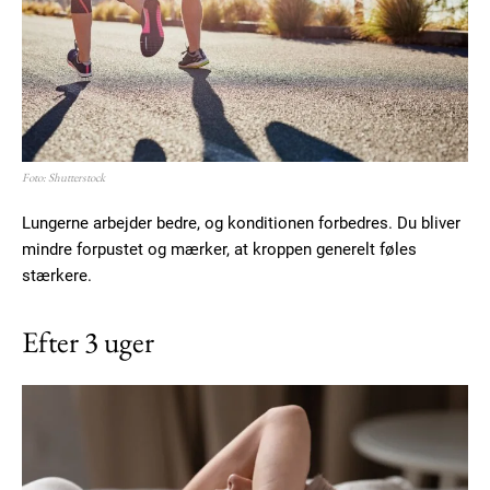
Etiam est nibh, lobortis sit
Praesent euismod ac
Ut mollis pellentesque tortor
Nullam eu erat condimentum
Foto: Shutterstock
Donec quis est ac felis
Orci varius natoque dolor
Lungerne arbejder bedre, og konditionen forbedres. Du bliver
mindre forpustet og mærker, at kroppen generelt føles
stærkere.
YEARLY PRICING
MONTHLY PRICING
Efter 3 uger