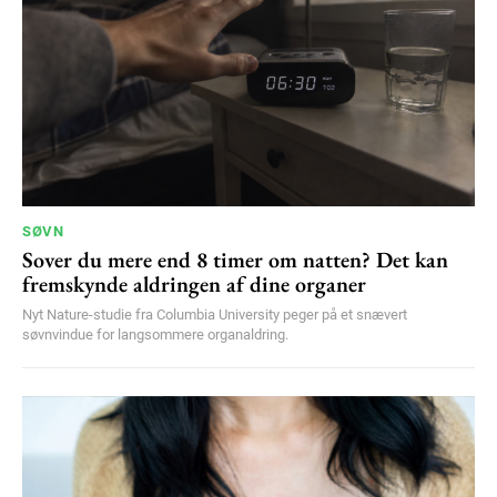
SØVN
Sover du mere end 8 timer om natten? Det kan
fremskynde aldringen af dine organer
Nyt Nature-studie fra Columbia University peger på et snævert
søvnvindue for langsommere organaldring.