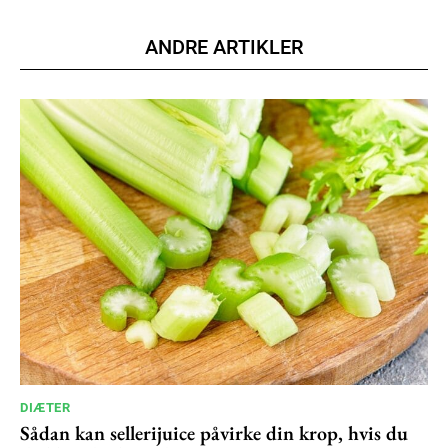
Member full access
ANDRE ARTIKLER
100
DKK
/ year
Etiam est nibh, lobortis sit
Praesent euismod ac
Ut mollis pellentesque tortor
Nullam eu erat condimentum
Donec quis est ac felis
Orci varius natoque dolor
YEARLY PRICING
MONTHLY PRICING
DIÆTER
Sådan kan sellerijuice påvirke din krop, hvis du