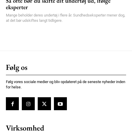
Så ofte bør du skifte dit undertøj ud, ifølge
eksperter
Mange beholder deres undertøj i flere år. Sundhedseksperter mener dog,
at det bør udskiftes langt tidligere.
Følg os
Følg vores sociale medier og bliv opdateret på de seneste nyheder inden
for helse.
Virksomhed