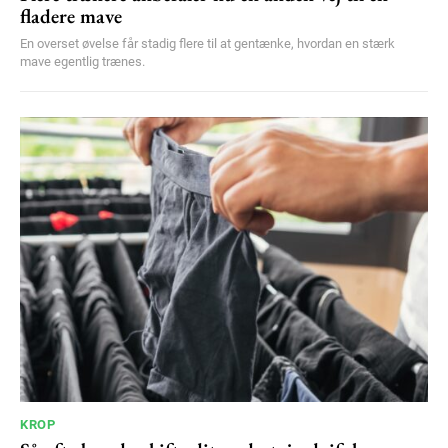
fladere mave
En overset øvelse får stadig flere til at gentænke, hvordan en stærk
mave egentlig trænes.
KROP