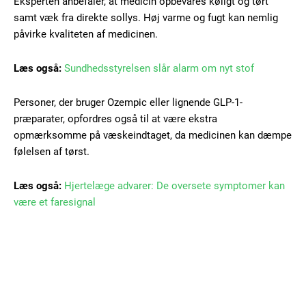
Free limited access
Eksperten anbefaler, at medicin opbevares køligt og tørt
samt væk fra direkte sollys. Høj varme og fugt kan nemlig
påvirke kvaliteten af medicinen.
Gratis
/ forever
Læs også:
Sundhedsstyrelsen slår alarm om nyt stof
Personer, der bruger Ozempic eller lignende GLP-1-
Etiam est nibh, lobortis sit
præparater, opfordres også til at være ekstra
Praesent euismod ac
opmærksomme på væskeindtaget, da medicinen kan dæmpe
Ut mollis pellentesque tortor
følelsen af tørst.
Nullam eu erat condimentum
Donec quis est ac felis
Læs også:
Hjertelæge advarer: De oversete symptomer kan
Orci varius natoque dolor
være et faresignal