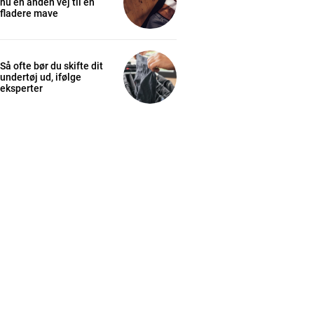
nu en anden vej til en
fladere mave
Så ofte bør du skifte dit
undertøj ud, ifølge
eksperter
cess