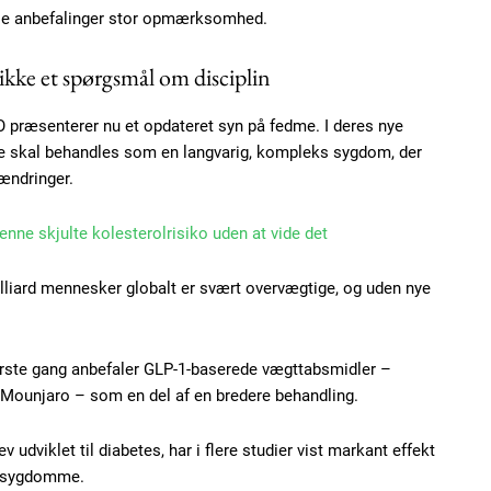
ale anbefalinger stor opmærksomhed.
kke et spørgsmål om disciplin
ræsenterer nu et opdateret syn på fedme. I deres nye
me skal behandles som en langvarig, kompleks sygdom, der
ændringer.
enne skjulte kolesterolrisiko uden at vide det
Subscription Plans
illiard mennesker globalt er svært overvægtige, og uden nye
rste gang anbefaler GLP-1-baserede vægttabsmidler –
ounjaro – som en del af en bredere behandling.
Member full ac
v udviklet til diabetes, har i flere studier vist markant effekt
gesygdomme.