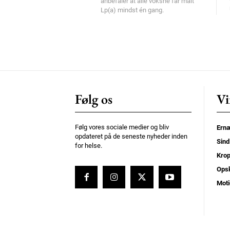
anbefaler at alle voksne får målt
Lp(a) mindst én gang.
Følg os
Vi
Følg vores sociale medier og bliv
Ernæ
opdateret på de seneste nyheder inden
Sind
for helse.
Kro
Opsk
Moti