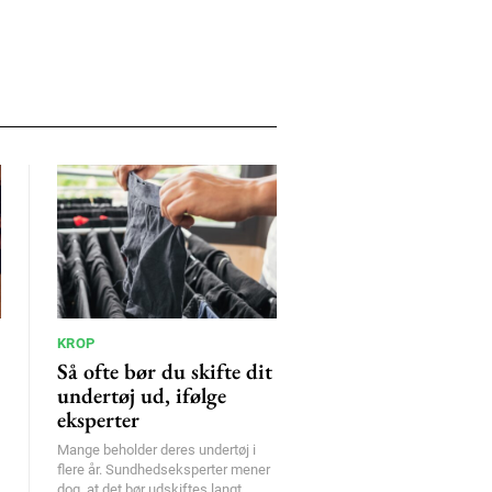
KROP
Så ofte bør du skifte dit
undertøj ud, ifølge
eksperter
Mange beholder deres undertøj i
flere år. Sundhedseksperter mener
dog, at det bør udskiftes langt