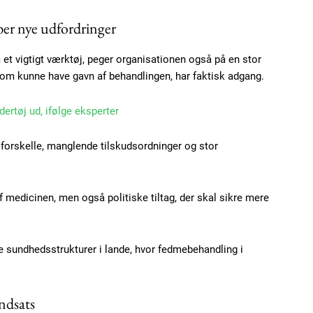
100
DK
ber nye udfordringer
 vigtigt værktøj, peger organisationen også på en stor
som kunne have gavn af behandlingen, har faktisk adgang.
Etiam est nibh, loborti
Praesent euismod ac
dertøj ud, ifølge eksperter
Ut mollis pellentesque
sforskelle, manglende tilskudsordninger og stor
Nullam eu erat condi
Donec quis est ac feli
Orci varius natoque do
 medicinen, men også politiske tiltag, der skal sikre mere
YEARLY PRICI
e sundhedsstrukturer i lande, hvor fedmebehandling i
ndsats