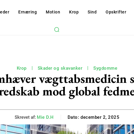
eder
Ernæring
Motion
Krop
Sind
Opskrifter
Krop
Skader og skavanker
Sygdomme
æver vægttabsmedicin s
redskab mod global fedm
Skrevet af:
Mie D.H
Dato:
december 2, 2025