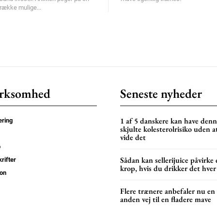
række mulige...
rksomhed
Seneste nyheder
1 af 5 danskere kan have den
ring
skjulte kolesterolrisiko uden a
vide det
p
Sådan kan sellerijuice påvirke 
rifter
krop, hvis du drikker det hver
on
Flere trænere anbefaler nu en
anden vej til en fladere mave