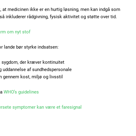
t, at medicinen ikke er en hurtig løsning, men kan indgå som
å inkluderer rådgivning, fysisk aktivitet og støtte over tid.
arm om nyt stof
 lande bør styrke indsatsen:
 sygdom, der kræver kontinuitet
og uddannelse af sundhedspersonale
n gennem kost, miljø og livsstil
ra
WHO’s guidelines
ersete symptomer kan være et faresignal