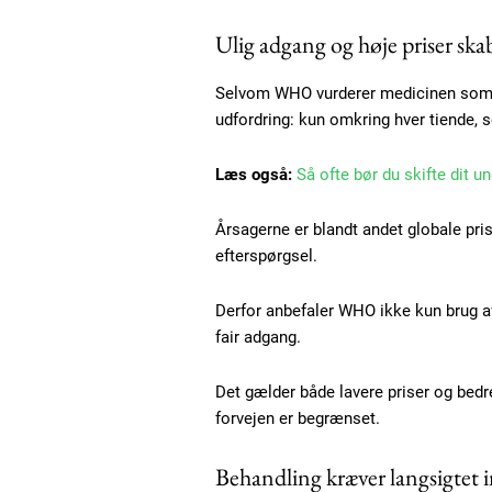
Gratis
Ulig adgang og høje priser ska
/ forever
Selvom WHO vurderer medicinen som et
udfordring: kun omkring hver tiende, 
Etiam est nibh, lobortis sit
Praesent euismod ac
Læs også:
Så ofte bør du skifte dit un
Ut mollis pellentesque tortor
Nullam eu erat condimentum
Årsagerne er blandt andet globale pri
Donec quis est ac felis
efterspørgsel.
Orci varius natoque dolor
Derfor anbefaler WHO ikke kun brug af
fair adgang.
Det gælder både lavere priser og bedr
forvejen er begrænset.
Behandling kræver langsigtet i