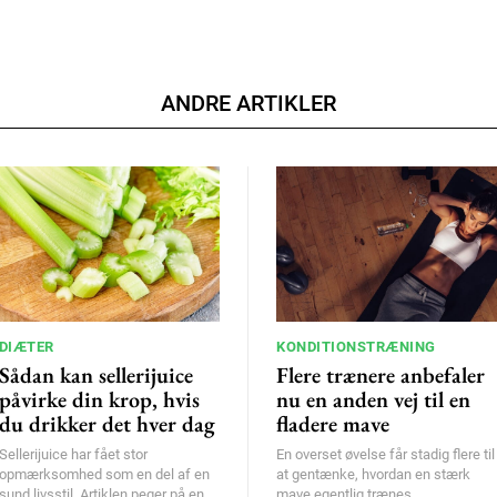
ANDRE ARTIKLER
DIÆTER
KONDITIONSTRÆNING
Sådan kan sellerijuice
Flere trænere anbefaler
påvirke din krop, hvis
nu en anden vej til en
du drikker det hver dag
fladere mave
Sellerijuice har fået stor
En overset øvelse får stadig flere til
opmærksomhed som en del af en
at gentænke, hvordan en stærk
sund livsstil. Artiklen peger på en
mave egentlig trænes.