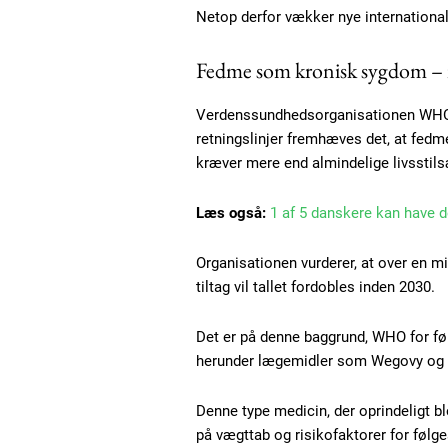
Netop derfor vækker nye internation
Fedme som kronisk sygdom – i
Verdenssundhedsorganisationen WHO p
retningslinjer fremhæves det, at fed
kræver mere end almindelige livsstils
Læs også:
1 af 5 danskere kan have d
Organisationen vurderer, at over en m
tiltag vil tallet fordobles inden 2030.
Det er på denne baggrund, WHO for fø
herunder lægemidler som Wegovy og M
Free limited access
Denne type medicin, der oprindeligt ble
på vægttab og risikofaktorer for føl