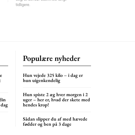
tidligere.
Populære nyheder
ne
Hun vejede 325 kilo – i dag er
t
hun uigenkendelig
Hun spiste 2 æg hver morgen i 2
din
uger – her er, hvad der skete med
 dag
hendes krop!
Sådan slipper du af med hævede
fødder og ben på 3 dage