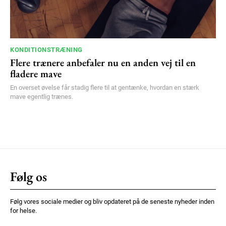
KONDITIONSTRÆNING
Flere trænere anbefaler nu en anden vej til en
fladere mave
En overset øvelse får stadig flere til at gentænke, hvordan en stærk
mave egentlig trænes.
Følg os
Følg vores sociale medier og bliv opdateret på de seneste nyheder inden
for helse.