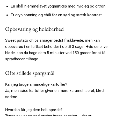
Praesent euismod ac
En skål hjemmelavet yoghurt-dip med hvidløg og citron.
Ut mollis pellentesque tortor
Et dryp honning og chili for en sød og stærk kontrast.
Nullam eu erat condimentum
Donec quis est ac felis
Opbevaring og holdbarhed
Orci varius natoque dolor
Sweet potato chips smager bedst frisklavede, men kan
opbevares i en lufttæt beholder i op til 3 dage. Hvis de bliver
bløde, kan du bage dem 5 minutter ved 150 grader for at få
sprødheden tilbage.
Ofte stillede spørgsmål
Member full access
Kan jeg bruge almindelige kartofler?
100
DKK
Ja, men søde kartofler giver en mere karamelliseret, blød
/ year
sødme.
Hvordan får jeg dem helt sprøde?
Etiam est nibh, lobortis sit
Tynde skiver og god tørring inden bagning – det er