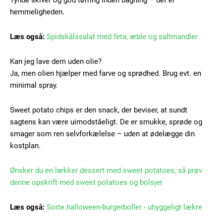
Praesent euismod ac
hemmeligheden.
Ut mollis pellentesque tortor
Nullam eu erat condimentum
Læs også:
Spidskålssalat med feta, æble og saltmandler
Donec quis est ac felis
Kan jeg lave dem uden olie?
Orci varius natoque dolor
Ja, men olien hjælper med farve og sprødhed. Brug evt. en
minimal spray.
YEARLY PRICING
MONTHLY PRICING
Sweet potato chips er den snack, der beviser, at sundt
sagtens kan være uimodståeligt. De er smukke, sprøde og
smager som ren selvforkælelse – uden at ødelægge din
kostplan.
Ønsker du en lækker dessert med sweet potatoes, så prøv
denne opskrift med sweet potatoes og bolsjer
Læs også:
Sorte halloween-burgerboller - uhyggeligt lækre