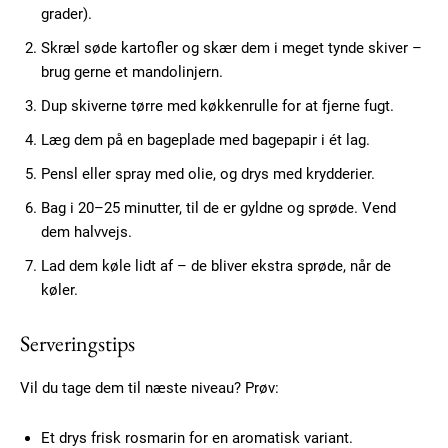
grader).
Skræl søde kartofler og skær dem i meget tynde skiver –
brug gerne et mandolinjern.
Dup skiverne tørre med køkkenrulle for at fjerne fugt.
Læg dem på en bageplade med bagepapir i ét lag.
Subscription Plans
Pensl eller spray med olie, og drys med krydderier.
Bag i 20–25 minutter, til de er gyldne og sprøde. Vend
dem halvvejs.
Lad dem køle lidt af – de bliver ekstra sprøde, når de
Free limited access
køler.
Serveringstips
Gratis
/ forever
Vil du tage dem til næste niveau? Prøv:
Etiam est nibh, lobortis sit
Et drys frisk rosmarin for en aromatisk variant.