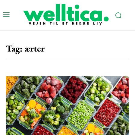
Tag:
ærter
Subscription Plans
Free limited access
Gratis
/ forever
Etiam est nibh, lobortis sit