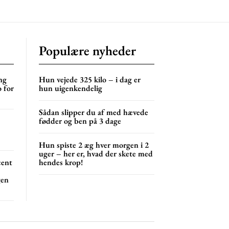
s
lor
Populære nyheder
NG
MONTHLY PRICING
ng
Hun vejede 325 kilo – i dag er
 for
hun uigenkendelig
Sådan slipper du af med hævede
fødder og ben på 3 dage
Hun spiste 2 æg hver morgen i 2
uger – her er, hvad der skete med
cent
hendes krop!
gen