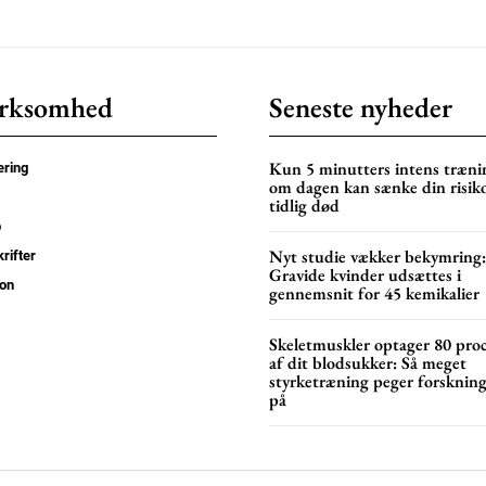
Donec quis est ac feli
Orci varius natoque do
rksomhed
Seneste nyheder
YEARLY PRICI
Kun 5 minutters intens træni
ring
om dagen kan sænke din risiko
tidlig død
p
Nyt studie vækker bekymring:
rifter
Gravide kvinder udsættes i
on
gennemsnit for 45 kemikalier
Skeletmuskler optager 80 pro
af dit blodsukker: Så meget
styrketræning peger forsknin
på