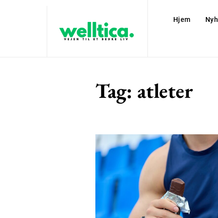
Hjem
Nyh
Tag:
atleter