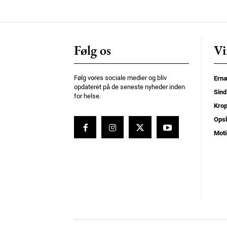
Orci varius natoque dolor
Følg os
Vi
Følg vores sociale medier og bliv
Ernæ
opdateret på de seneste nyheder inden
Sind
for helse.
Kro
Opsk
Moti