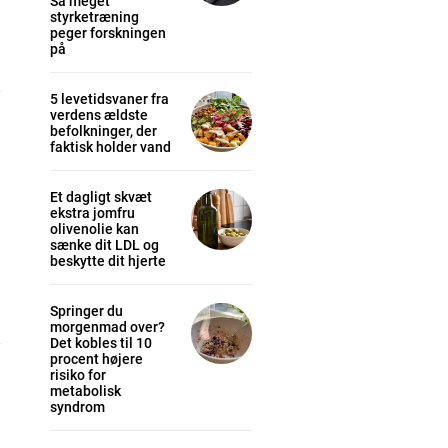
Så meget
styrketræning
peger forskningen
på
5 levetidsvaner fra
verdens ældste
befolkninger, der
faktisk holder vand
cess
Et dagligt skvæt
ekstra jomfru
K
olivenolie kan
sænke dit LDL og
/ year
beskytte dit hjerte
Springer du
morgenmad over?
s sit
Det kobles til 10
procent højere
risiko for
metabolisk
 tortor
syndrom
mentum