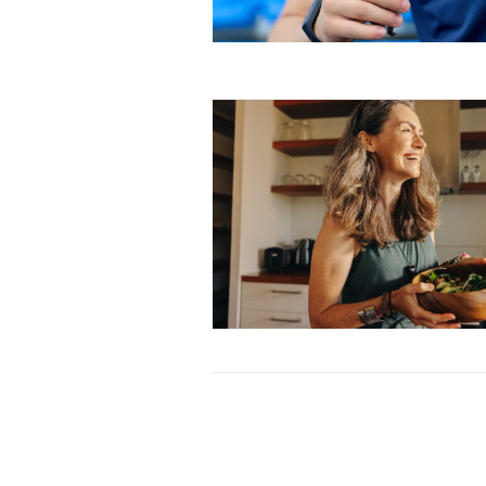
Free limited access
Gratis
/ forever
Etiam est nibh, lobortis sit
Praesent euismod ac
Ut mollis pellentesque tortor
Nullam eu erat condimentum
Donec quis est ac felis