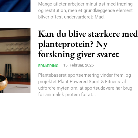
Subscription Plans
Mange atleter arbejder minutiøst med træning
og restitution, men et grundlæggende element
bliver oftest undervurderet: Mad.
Kan du blive stærkere med
planteprotein? Ny
forskning giver svaret
Member full ac
15. Februar, 2025
ERNÆRING
100
DK
Plantebaseret sportsernæring vinder frem, og
projektet Plant Powered Sport & Fitness vil
udfordre myten om, at sportsudøvere har brug
for animalsk protein for at...
Etiam est nibh, loborti
Praesent euismod ac
Ut mollis pellentesque
Nullam eu erat condi