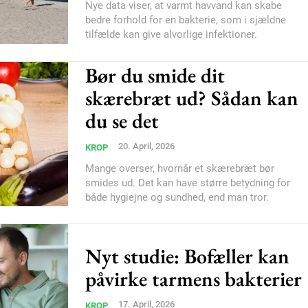
Nye data viser, at varmt havvand kan skabe
bedre forhold for en bakterie, som i sjældne
tilfælde kan give alvorlige infektioner.
Bør du smide dit
skærebræt ud? Sådan kan
Member full ac
du se det
100
DK
20. April, 2026
KROP
Mange overser, hvornår et skærebræt bør
smides ud. Det kan have større betydning for
både hygiejne og sundhed, end man tror.
Etiam est nibh, loborti
Praesent euismod ac
Nyt studie: Bofæller kan
Ut mollis pellentesque
påvirke tarmens bakterier
Nullam eu erat condi
Donec quis est ac feli
17. April, 2026
KROP