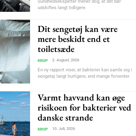
Sundhedseksperter mener dog, at det bør
udskiftes langt tidligere.
Dit sengetøj kan være
mere beskidt end et
toiletsæde
2. August, 2026
KROP
En ny rapport viser, at bakterier kan samle sig i
sengetøj langt hurtigere, end mange forventer.
Varmt havvand kan øge
risikoen for bakterier ved
danske strande
10. Juli, 2026
KROP
Subscription Plans