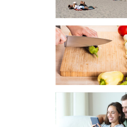
Free limited access
Gratis
/ forever
Etiam est nibh, lobortis sit
Praesent euismod ac
Ut mollis pellentesque tortor
Nullam eu erat condimentum
Donec quis est ac felis
Orci varius natoque dolor