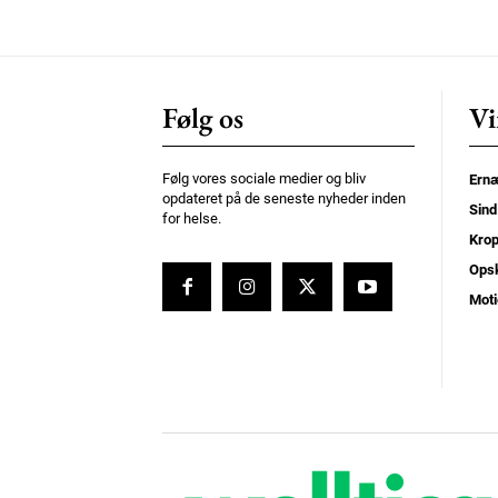
Følg os
Vi
Følg vores sociale medier og bliv
Ernæ
opdateret på de seneste nyheder inden
Sind
for helse.
Kro
Opsk
Moti