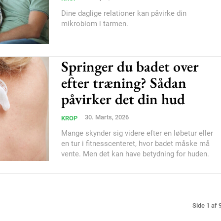
Orci varius natoque do
Dine daglige relationer kan påvirke din
mikrobiom i tarmen.
YEARLY PRICI
Springer du badet over
efter træning? Sådan
påvirker det din hud
30. Marts, 2026
KROP
Mange skynder sig videre efter en løbetur eller
en tur i fitnesscenteret, hvor badet måske må
vente. Men det kan have betydning for huden.
Side 1 af 