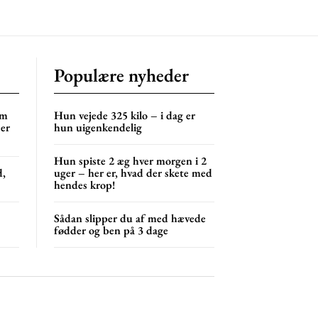
Populære nyheder
om
Hun vejede 325 kilo – i dag er
 er
hun uigenkendelig
Hun spiste 2 æg hver morgen i 2
d,
uger – her er, hvad der skete med
hendes krop!
Sådan slipper du af med hævede
fødder og ben på 3 dage