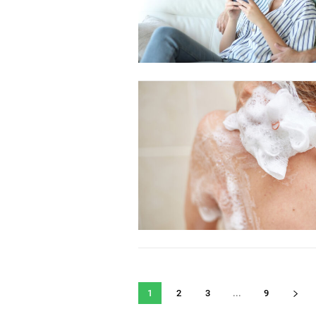
1
2
3
...
9