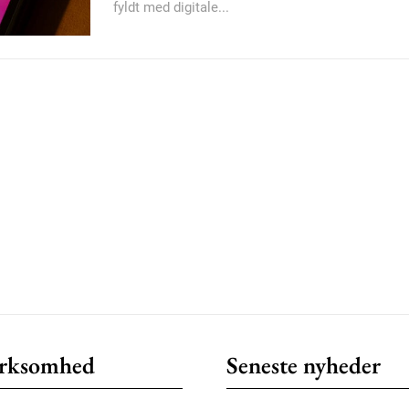
fyldt med digitale...
Member full ac
100
DK
Etiam est nibh, loborti
Praesent euismod ac
Ut mollis pellentesque
Nullam eu erat condi
Donec quis est ac feli
Orci varius natoque do
rksomhed
Seneste nyheder