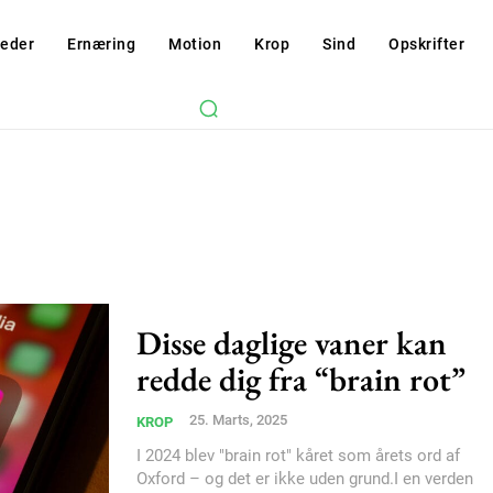
eder
Ernæring
Motion
Krop
Sind
Opskrifter
Disse daglige vaner kan
redde dig fra “brain rot”
Subscription Plans
25. Marts, 2025
KROP
I 2024 blev "brain rot" kåret som årets ord af
Oxford – og det er ikke uden grund.I en verden