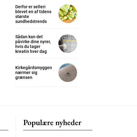
Derfor er selleri
blevet en af tidens
største
cess
sundhedstrends
K
Sådan kan det
påvirke dine nyrer,
/ year
hvis du tager
kreatin hver dag
Kirkegårdsmyggen
s sit
nærmer sig
grænsen
 tortor
mentum
s
lor
Populære nyheder