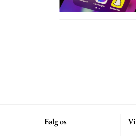
Free limited access
Gratis
/ forever
Etiam est nibh, lobortis sit
Praesent euismod ac
Ut mollis pellentesque tortor
Nullam eu erat condimentum
Donec quis est ac felis
Orci varius natoque dolor
Følg os
Vi