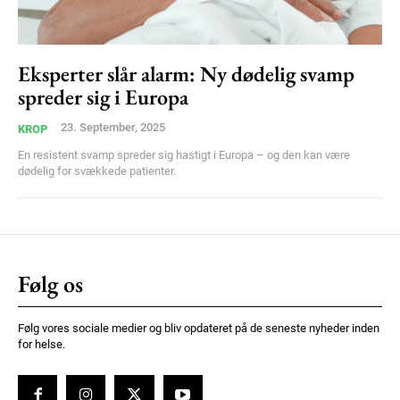
Ut mollis pellentesque tortor
Nullam eu erat condimentum
Donec quis est ac felis
Eksperter slår alarm: Ny dødelig svamp
spreder sig i Europa
Orci varius natoque dolor
23. September, 2025
KROP
En resistent svamp spreder sig hastigt i Europa – og den kan være
dødelig for svækkede patienter.
Member full access
Følg os
100
DKK
/ year
Følg vores sociale medier og bliv opdateret på de seneste nyheder inden
for helse.
Etiam est nibh, lobortis sit