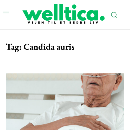
Subscription Plans
Tag:
Candida auris
Free limited access
Gratis
/ forever
Etiam est nibh, lobortis sit
Praesent euismod ac