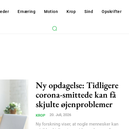
eder
Ernæring
Motion
Krop
Sind
Opskrifter
Ny opdagelse: Tidligere
corona-smittede kan få
skjulte øjenproblemer
20. Juli, 2026
KROP
Ny forskning viser, at nogle mennesker kan