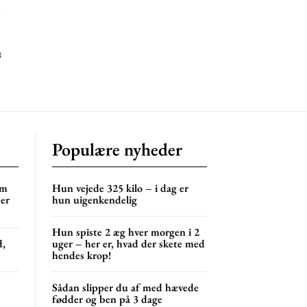
3
Populære nyheder
om
Hun vejede 325 kilo – i dag er
 er
hun uigenkendelig
Hun spiste 2 æg hver morgen i 2
d,
uger – her er, hvad der skete med
hendes krop!
Sådan slipper du af med hævede
fødder og ben på 3 dage