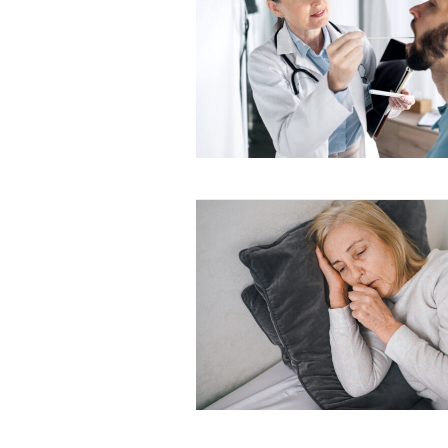
Nullam eu erat condimentum
Donec quis est ac felis
Orci varius natoque dolor