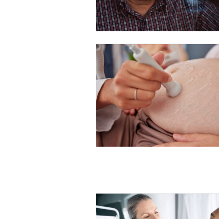
Free limited access
Gratis
/ forever
Etiam est nibh, lobortis sit
Praesent euismod ac
Ut mollis pellentesque tortor