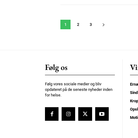
1
2
3
Følg os
Vi
Følg vores sociale medier og bliv
Ernæ
opdateret på de seneste nyheder inden
Sind
for helse.
Kro
Opsk
Moti