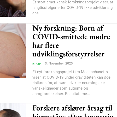
Et stort amerikansk forskningsprojekt viser, at
langtidsfølger efter COVID-19 ikke udvikler sig
Subscription Plans
ens.
Ny forskning: Børn af
COVID-smittede mødre
har flere
udviklingsforstyrrelser
Member full ac
3. November, 2025
KROP
100
DK
Et nyt forskningsprojekt fra Massachusetts
viser, at COVID-19 under graviditeten kan øge
risikoen for, at børn udvikler neurologiske
vanskeligheder som autisme og
sprogforsinkelser. Resultaterne...
Etiam est nibh, loborti
Praesent euismod ac
Forskere afslører årsag til
Ut mollis pellentesque
hjernetåge efter langvarig