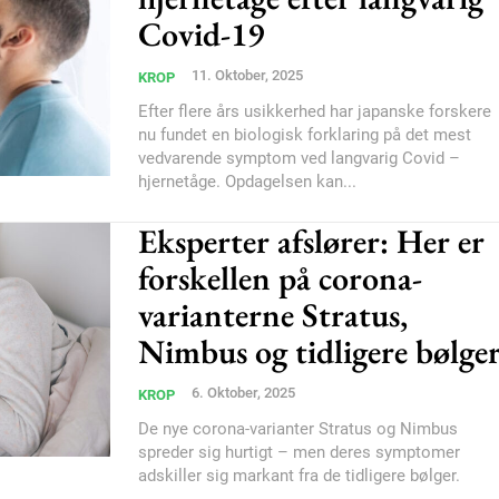
Nullam eu erat condi
Covid-19
Donec quis est ac feli
Orci varius natoque do
11. Oktober, 2025
KROP
Efter flere års usikkerhed har japanske forskere
nu fundet en biologisk forklaring på det mest
vedvarende symptom ved langvarig Covid –
YEARLY PRICI
hjernetåge. Opdagelsen kan...
Eksperter afslører: Her er
forskellen på corona-
varianterne Stratus,
Nimbus og tidligere bølge
6. Oktober, 2025
KROP
De nye corona-varianter Stratus og Nimbus
spreder sig hurtigt – men deres symptomer
adskiller sig markant fra de tidligere bølger.