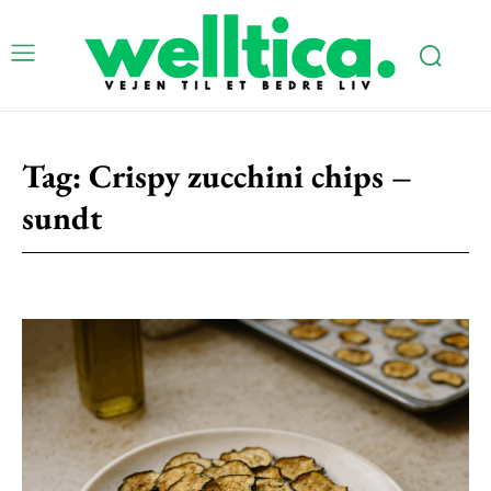
Tag:
Crispy zucchini chips –
Subscription Plans
sundt
Free limited access
Gratis
/ forever
Etiam est nibh, lobortis sit