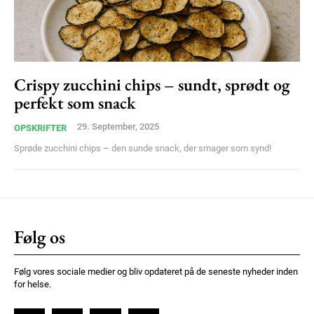
Praesent euismod ac
Ut mollis pellentesque tortor
Nullam eu erat condimentum
Donec quis est ac felis
Orci varius natoque dolor
Crispy zucchini chips – sundt, sprødt og
perfekt som snack
29. September, 2025
OPSKRIFTER
Sprøde zucchini chips – den sunde snack, der smager som synd!
Member full access
Følg os
100
DKK
/ year
Følg vores sociale medier og bliv opdateret på de seneste nyheder inden
for helse.
Etiam est nibh, lobortis sit