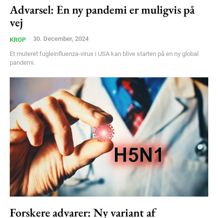
Advarsel: En ny pandemi er muligvis på
Member full access
vej
100
DKK
30. December, 2024
KROP
/ year
Et muteret fugleinfluenza-virus i USA kan blive starten på en ny global
pandemi.
Etiam est nibh, lobortis sit
Praesent euismod ac
Ut mollis pellentesque tortor
Nullam eu erat condimentum
Donec quis est ac felis
Orci varius natoque dolor
YEARLY PRICING
MONTHLY PRICING
Forskere advarer: Ny variant af