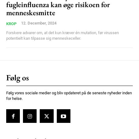
fugleinfluenza kan øge risikoen for
menneskesmitte
12. December, 2024
KROP
Forskere advarer om, at det kun kræver én mutation, før virussen
potentielt kan tilpasse sig menneskeceller.
Følg os
Følg vores sociale medier og bliv opdateret på de seneste nyheder inden
for helse.