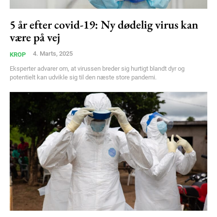
Free limited access
5 år efter covid-19: Ny dødelig virus kan
være på vej
Gratis
/ forever
4. Marts, 2025
KROP
Eksperter advarer om, at virussen breder sig hurtigt blandt dyr og
potentielt kan udvikle sig til den næste store pandemi.
Etiam est nibh, lobortis sit
Praesent euismod ac
Ut mollis pellentesque tortor
Nullam eu erat condimentum
Donec quis est ac felis
Orci varius natoque dolor