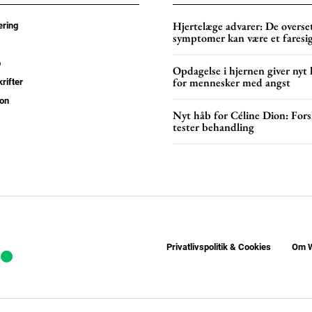
YEARLY PRICI
Hjertelæge advarer: De overse
ring
symptomer kan være et faresi
p
Opdagelse i hjernen giver nyt
for mennesker med angst
rifter
on
Nyt håb for Céline Dion: Fors
tester behandling
Privatlivspolitik & Cookies
Om W