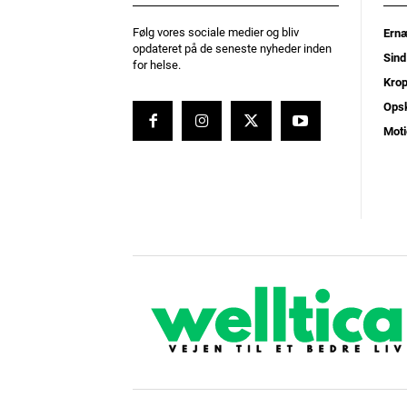
Følg vores sociale medier og bliv
Ernæ
opdateret på de seneste nyheder inden
Sind
for helse.
Kro
Opsk
Moti