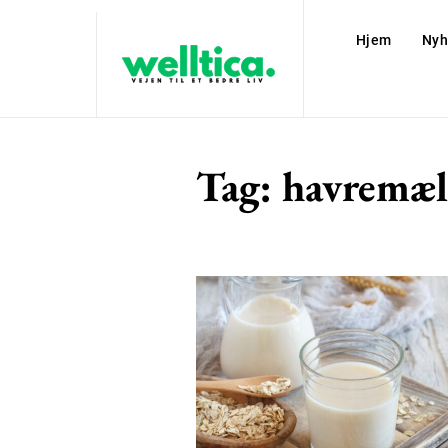
Hjem
Nyh
Tag:
havremæ