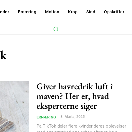
eder
Ernæring
Motion
Krop
Sind
Opskrifter
lk
Giver havredrik luft i
maven? Her er, hvad
eksperterne siger
Subscription Plans
8. Marts, 2025
ERNÆRING
På TikTok deler flere kvinder deres oplevelser