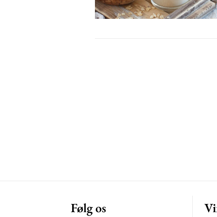
Free limited access
Gratis
/ forever
Etiam est nibh, lobortis sit
Praesent euismod ac
Ut mollis pellentesque tortor
Nullam eu erat condimentum
Donec quis est ac felis
Orci varius natoque dolor
Følg os
Vi