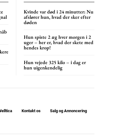
NG
MONTHLY PRICING
te
Kvinde var død i 24 minutter: Nu
gnal
afslører hun, hvad der sker efter
døden
 håb
Hun spiste 2 æg hver morgen i 2
uger – her er, hvad der skete med
hendes krop!
kere
Hun vejede 325 kilo – i dag er
hun uigenkendelig
elltica
Kontakt os
Salg og Annoncering