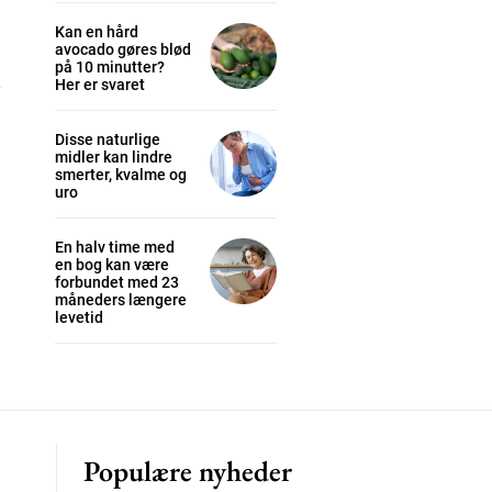
Kan en hård
avocado gøres blød
på 10 minutter?
Her er svaret
cess
Disse naturlige
midler kan lindre
K
smerter, kvalme og
/ year
uro
En halv time med
en bog kan være
forbundet med 23
s sit
måneders længere
levetid
 tortor
mentum
s
lor
Populære nyheder