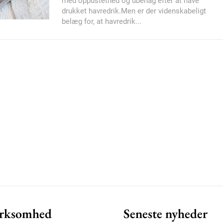
med oppustethed og ubehag efter at have
drukket havredrik.Men er der videnskabeligt
belæg for, at havredrik...
Member full ac
100
DK
Etiam est nibh, loborti
Praesent euismod ac
Ut mollis pellentesque
Nullam eu erat condi
Donec quis est ac feli
Orci varius natoque do
rksomhed
Seneste nyheder