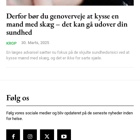
Derfor bør du genoverveje at kysse en
Member full access
mand med skæg – det kan gå udover din
sundhed
100
DKK
/ year
30. Marts, 2025
KROP
En læges advarsel sætter nu fokus på de skjulte sundhedsrisici ved at
kysse mænd med skæg, og det er ikke for sarte sjæle.
Etiam est nibh, lobortis sit
Praesent euismod ac
Ut mollis pellentesque tortor
Nullam eu erat condimentum
Følg os
Donec quis est ac felis
Orci varius natoque dolor
Følg vores sociale medier og bliv opdateret på de seneste nyheder inden
for helse.
YEARLY PRICING
MONTHLY PRICING