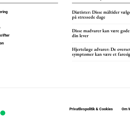
Diætister: Disse måltider vælge
ring
YEARLY PRICI
på stressede dage
p
Disse madvarer kan være gode
din lever
rifter
on
Hjertelæge advarer: De overse
symptomer kan være et faresi
Privatlivspolitik & Cookies
Om W