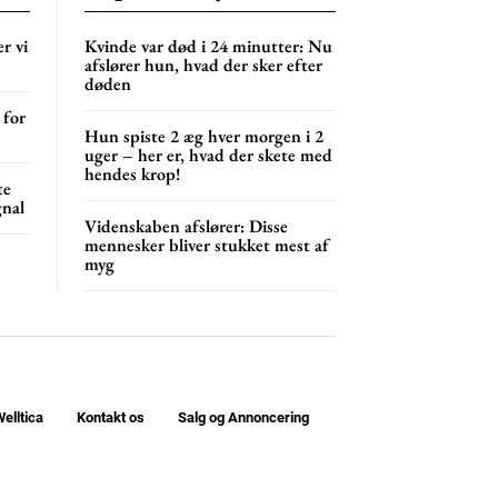
r vi
Kvinde var død i 24 minutter: Nu
NG
MONTHLY PRICING
afslører hun, hvad der sker efter
døden
 for
Hun spiste 2 æg hver morgen i 2
uger – her er, hvad der skete med
hendes krop!
te
gnal
Videnskaben afslører: Disse
mennesker bliver stukket mest af
myg
elltica
Kontakt os
Salg og Annoncering