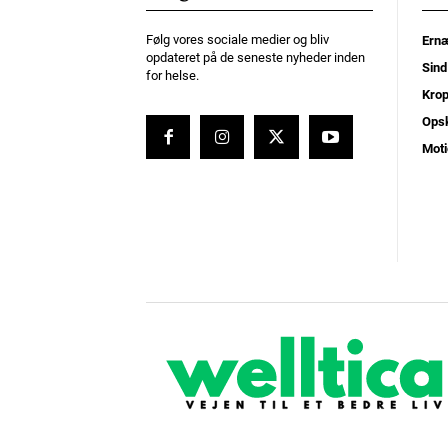
Følg vores sociale medier og bliv
Ernæ
opdateret på de seneste nyheder inden
Sind
for helse.
Kro
Opsk
Moti