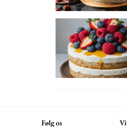
Free limited access
Gratis
/ forever
Etiam est nibh, lobortis sit
Praesent euismod ac
Ut mollis pellentesque tortor
Nullam eu erat condimentum
Donec quis est ac felis
Orci varius natoque dolor
Følg os
Vi