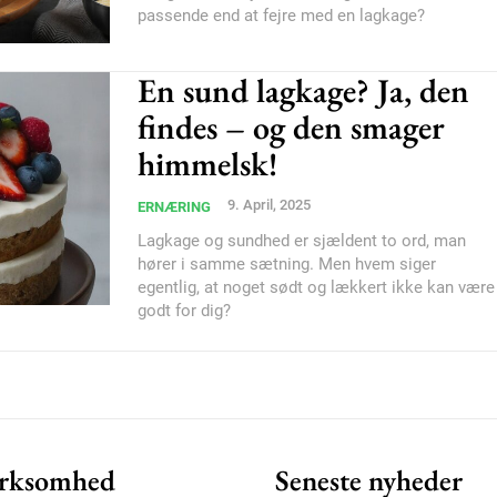
passende end at fejre med en lagkage?
En sund lagkage? Ja, den
Member full ac
findes – og den smager
himmelsk!
100
DK
9. April, 2025
ERNÆRING
Lagkage og sundhed er sjældent to ord, man
hører i samme sætning. Men hvem siger
egentlig, at noget sødt og lækkert ikke kan være
Etiam est nibh, loborti
godt for dig?
Praesent euismod ac
Ut mollis pellentesque
Nullam eu erat condi
Donec quis est ac feli
Orci varius natoque do
rksomhed
Seneste nyheder