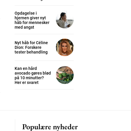
Opdagelse i
hjernen giver nyt
håb for mennesker
med angst
cess
Nyt håb for Céline
Dion: Forskere
K
tester behandling
/ year
Kan en hård
avocado gøres blød
på 10 minutter?
s sit
Her er svaret
 tortor
mentum
s
lor
Populære nyheder