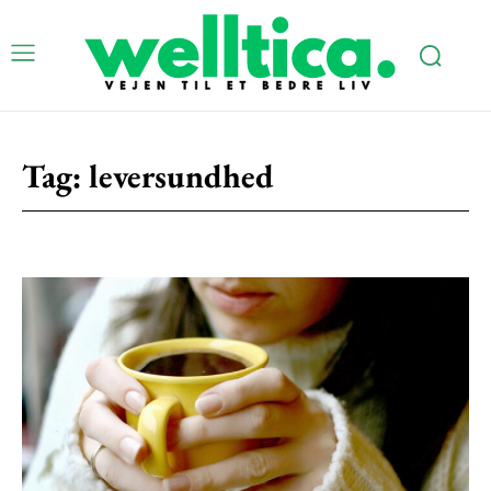
Tag:
leversundhed
Subscription Plans
Free limited access
Gratis
/ forever
Etiam est nibh, lobortis sit