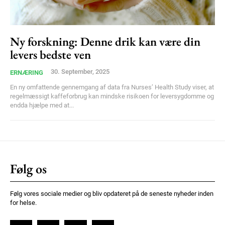
Praesent euismod ac
Ut mollis pellentesque tortor
Nullam eu erat condimentum
Ny forskning: Denne drik kan være din
Donec quis est ac felis
levers bedste ven
Orci varius natoque dolor
30. September, 2025
ERNÆRING
En ny omfattende gennemgang af data fra Nurses’ Health Study viser, at
regelmæssigt kaffeforbrug kan mindske risikoen for leversygdomme og
endda hjælpe med at...
Member full access
Følg os
100
DKK
/ year
Følg vores sociale medier og bliv opdateret på de seneste nyheder inden
for helse.
Etiam est nibh, lobortis sit