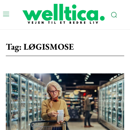
Tag:
LØGISMOSE
Subscription Plans
Free limited access
Gratis
/ forever
Etiam est nibh, lobortis sit