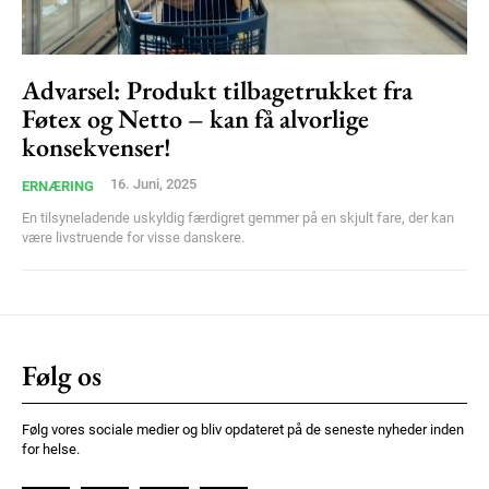
Praesent euismod ac
Ut mollis pellentesque tortor
Nullam eu erat condimentum
Advarsel: Produkt tilbagetrukket fra
Donec quis est ac felis
Føtex og Netto – kan få alvorlige
Orci varius natoque dolor
konsekvenser!
16. Juni, 2025
ERNÆRING
En tilsyneladende uskyldig færdigret gemmer på en skjult fare, der kan
være livstruende for visse danskere.
Member full access
Følg os
100
DKK
/ year
Følg vores sociale medier og bliv opdateret på de seneste nyheder inden
for helse.
Etiam est nibh, lobortis sit