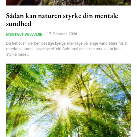
Sådan kan naturen styrke din mentale
sundhed
17. Februar, 2026
MENTALT VELVÆRE
Du behøver hverken bestige bjerge eller tage på lange vandreture for at
mærke naturens gavnlige effekt.Selv små øjeblikke med natur kan
styrke både...
Subscription Plans