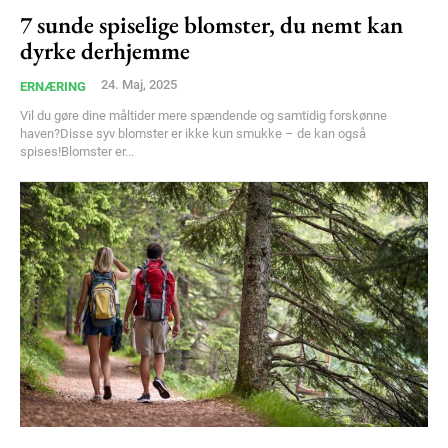
7 sunde spiselige blomster, du nemt kan
dyrke derhjemme
Member full access
24. Maj, 2025
ERNÆRING
100
DKK
Vil du gøre dine måltider mere spændende og samtidig forskønne
/ year
haven?Disse syv blomster er ikke kun smukke – de kan også
spises!Blomster er...
Etiam est nibh, lobortis sit
Praesent euismod ac
Ut mollis pellentesque tortor
Nullam eu erat condimentum
Donec quis est ac felis
Orci varius natoque dolor
YEARLY PRICING
MONTHLY PRICING