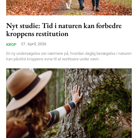
Nyt studie: Tid i naturen kan forbedre
kroppens restitution
27. April, 2026
KROP
En ny undersøgelse ser nærmere på, hvordan daglig bevægelse i naturen
kan påvirke kroppens evne til at restituere under søvn.