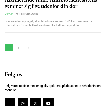
gemmer sig lige udenfor din dør
9. Februar, 2025
KROP
Forskere har opdaget, at antibiotikaresistent DNA kan overleve på
mineraloverflader, hvilket kan føre til yderligere spredning.
1
2
Følg os
Følg vores sociale medier og bliv opdateret på de seneste nyheder inden
for helse.