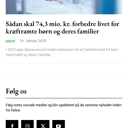
Ut mollis pellentesque tortor
Nullam eu erat condimentum
Donec quis est ac felis
Sådan skal 74,3 mio. kr. forbedre livet for
kræftramte børn og deres familier
Orci varius natoque dolor
14. Januar, 2025
KROP
I 2025 øger Børnecancerfonden indsatsen for at forbedre livet for børn
med kræft og deres familier.
Member full access
Følg os
100
DKK
/ year
Følg vores sociale medier og bliv opdateret på de seneste nyheder inden
for helse.
Etiam est nibh, lobortis sit