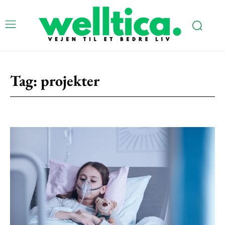
Subscription Plans
Tag:
projekter
Free limited access
Gratis
/ forever
Etiam est nibh, lobortis sit
Praesent euismod ac