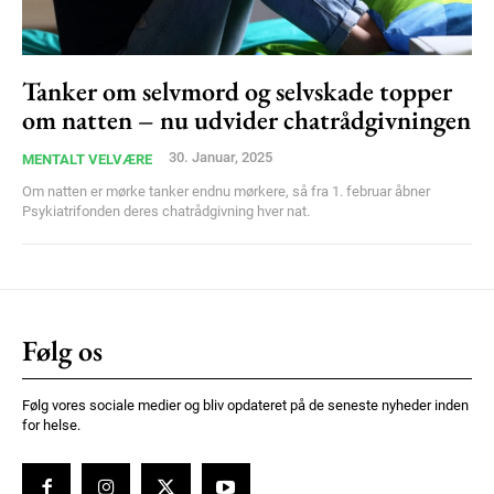
Ut mollis pellentesque tortor
Nullam eu erat condimentum
Donec quis est ac felis
Tanker om selvmord og selvskade topper
om natten – nu udvider chatrådgivningen
Orci varius natoque dolor
30. Januar, 2025
MENTALT VELVÆRE
Om natten er mørke tanker endnu mørkere, så fra 1. februar åbner
Psykiatrifonden deres chatrådgivning hver nat.
Member full access
Følg os
100
DKK
/ year
Følg vores sociale medier og bliv opdateret på de seneste nyheder inden
for helse.
Etiam est nibh, lobortis sit