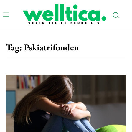
Subscription Plans
Tag:
Pskiatrifonden
Free limited access
Gratis
/ forever
Etiam est nibh, lobortis sit
Praesent euismod ac