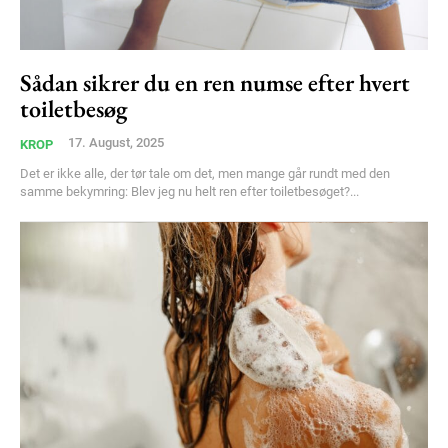
Free limited access
Sådan sikrer du en ren numse efter hvert
Gratis
toiletbesøg
/ forever
17. August, 2025
KROP
Det er ikke alle, der tør tale om det, men mange går rundt med den
Etiam est nibh, lobortis sit
samme bekymring: Blev jeg nu helt ren efter toiletbesøget?...
Praesent euismod ac
Ut mollis pellentesque tortor
Nullam eu erat condimentum
Donec quis est ac felis
Orci varius natoque dolor