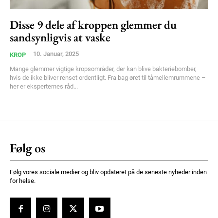
Member full access
Disse 9 dele af kroppen glemmer du
sandsynligvis at vaske
100
DKK
10. Januar, 2025
KROP
/ year
Mange glemmer vigtige kropsområder, der kan blive bakteriebomber,
hvis de ikke bliver renset ordentligt. Fra bag øret til tåmellemrummene –
her er eksperternes råd...
Etiam est nibh, lobortis sit
Praesent euismod ac
Ut mollis pellentesque tortor
Nullam eu erat condimentum
Følg os
Donec quis est ac felis
Orci varius natoque dolor
Følg vores sociale medier og bliv opdateret på de seneste nyheder inden
for helse.
YEARLY PRICING
MONTHLY PRICING