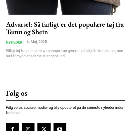
Ut mollis pellentesque tortor
Nullam eu erat condimentum
Donec quis est ac felis
Advarsel: Så farligt er det populære tøj fra
Temu og Shein
Orci varius natoque dolor
6. Maj, 2025
NYHEDER
Billigt tøj fra populære webshops kan gemme på skjulte kemikalier, som
nu får myndighederne til at gribe ind.
Member full access
Følg os
100
DKK
/ year
Følg vores sociale medier og bliv opdateret på de seneste nyheder inden
for helse.
Etiam est nibh, lobortis sit