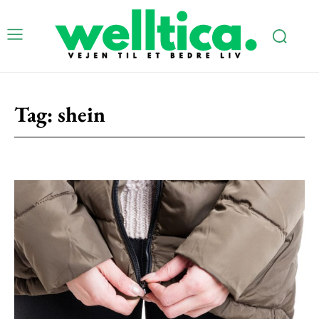
Subscription Plans
Tag:
shein
Free limited access
Gratis
/ forever
Etiam est nibh, lobortis sit
Praesent euismod ac