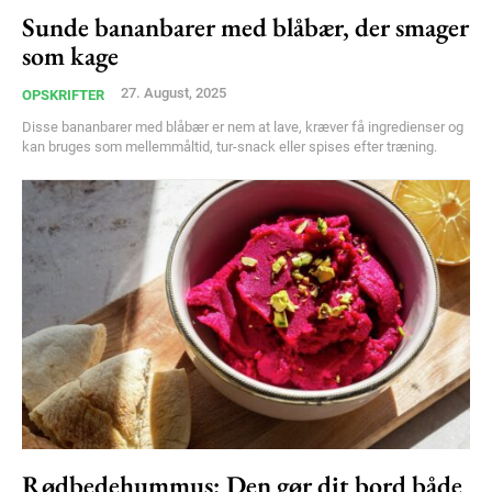
Sunde bananbarer med blåbær, der smager
Member full access
som kage
27. August, 2025
OPSKRIFTER
100
DKK
/ year
Disse bananbarer med blåbær er nem at lave, kræver få ingredienser og
kan bruges som mellemmåltid, tur-snack eller spises efter træning.
Etiam est nibh, lobortis sit
Praesent euismod ac
Ut mollis pellentesque tortor
Nullam eu erat condimentum
Donec quis est ac felis
Orci varius natoque dolor
YEARLY PRICING
MONTHLY PRICING
Rødbedehummus: Den gør dit bord både