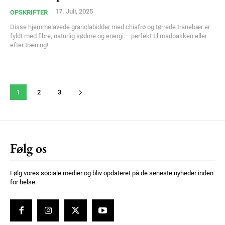
17. Juli, 2025
OPSKRIFTER
Disse hjemmelavede granolabidder med chiafrø og tørrede tranebær er
fyldt med fibre, naturlig sødme og energi – perfekt til madpakken eller
efter træning!
1
2
3
Følg os
Følg vores sociale medier og bliv opdateret på de seneste nyheder inden
for helse.