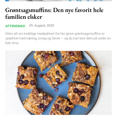
Grøntsagsmuffins: Den nye favorit hele
Free limited access
familien elsker
Gratis
29. August, 2025
AFTENSMAD
/ forever
Glem alt om kedelige madpakker! De her grove grøntsagsmuffins er
spækket med næring, smag og farver – og du kan lave dem på under en
halv time.
Etiam est nibh, lobortis sit
Praesent euismod ac
Ut mollis pellentesque tortor
Nullam eu erat condimentum
Donec quis est ac felis
Orci varius natoque dolor