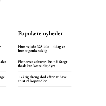
6
Populære nyheder
r
Hun vejede 325 kilo – i dag er
hun uigenkendelig
nalet
Eksperter advarer: Pas på! Stegt
flæsk kan koste dig dyrt
nge
13-årig dreng død efter at have
spist rå kopnudler