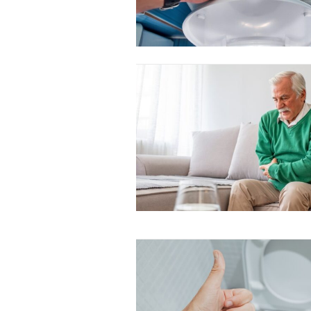
Free limited access
Gratis
/ forever
Etiam est nibh, lobortis sit
Praesent euismod ac
Ut mollis pellentesque tortor
Nullam eu erat condimentum
Donec quis est ac felis