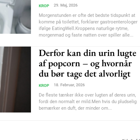
Orci varius natoque do
29. Maj, 2026
KROP
Morgenstunden er ofte det bedste tidspunkt at
komme på toilettet, forklarer gastroenterologer
ifølge EatingWell.Kroppens naturlige rytme,
YEARLY PRICI
morgenmad og faste natten over spiller alle...
Derfor kan din urin lugte
af popcorn – og hvornår
du bør tage det alvorligt
18. Februar, 2026
KROP
De fleste tænker ikke over lugten af deres urin,
fordi den normalt er mild.Men hvis du pludselig
bemærker en duft, der minder om...