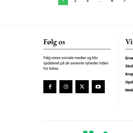
1
2
3
...
6
Følg os
Vi
Følg vores sociale medier og bliv
Ernæ
opdateret på de seneste nyheder inden
Sind
for helse.
Kro
Opsk
Moti