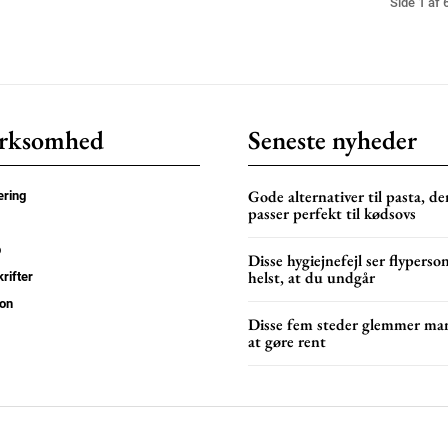
Side 1 af 
rksomhed
Seneste nyheder
Gode alternativer til pasta, de
ring
passer perfekt til kødsovs
p
Disse hygiejnefejl ser flyperso
helst, at du undgår
rifter
on
Disse fem steder glemmer ma
at gøre rent