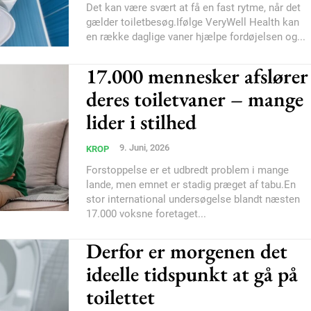
Subscription Plans
Det kan være svært at få en fast rytme, når det
gælder toiletbesøg.Ifølge VeryWell Health kan
en række daglige vaner hjælpe fordøjelsen og...
17.000 mennesker afslører
deres toiletvaner – mange
Member full ac
lider i stilhed
9. Juni, 2026
100
DK
KROP
Forstoppelse er et udbredt problem i mange
lande, men emnet er stadig præget af tabu.En
stor international undersøgelse blandt næsten
17.000 voksne foretaget...
Etiam est nibh, loborti
Praesent euismod ac
Derfor er morgenen det
Ut mollis pellentesque
ideelle tidspunkt at gå på
Nullam eu erat condi
toilettet
Donec quis est ac feli