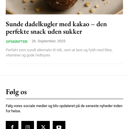
Ut mollis pellentesque tortor
Nullam eu erat condimentum
Donec quis est ac felis
Sunde dadelkugler med kakao – den
perfekte snack uden sukker
Orci varius natoque dolor
26. September, 2025
OPSKRIFTER
Perfekt som sundt alternativ til slik, nem at lave og fyldt med fibre,
vitaminer og gode fedtsyrer.
Member full access
Følg os
100
DKK
/ year
Følg vores sociale medier og bliv opdateret på de seneste nyheder inden
for helse.
Etiam est nibh, lobortis sit