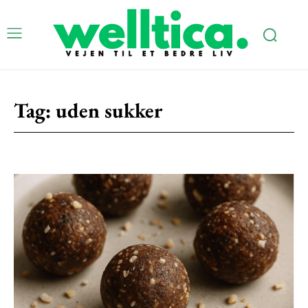
Subscription Plans
Tag:
uden sukker
Free limited access
Gratis
/ forever
Etiam est nibh, lobortis sit
Praesent euismod ac